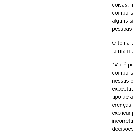
coisas, 
comporta
alguns s
pessoas 
O tema u
formam c
“Você po
comporta
nessas e
expectat
tipo de 
crenças,
explicar
incorret
decisõe