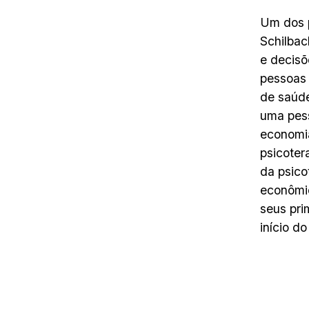
Um dos p
Schilbac
e decisõ
pessoas
de saúde
uma pess
economi
psicoter
da psico
econômic
seus pri
início d