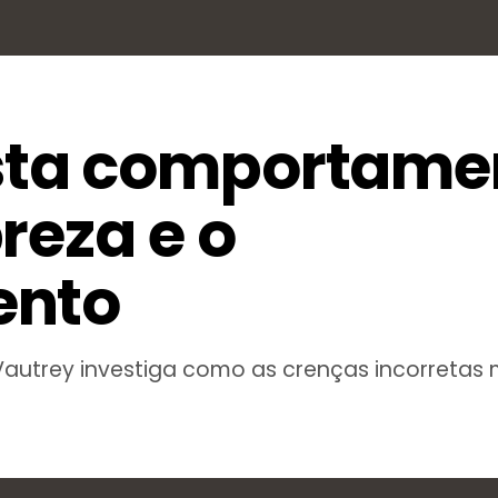
ta comportame
reza e o
ento
Vautrey investiga como as crenças incorreta