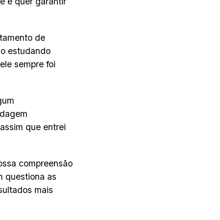
e e quer garantir
rtamento de
ão estudando
ele sempre foi
lgum
ordagem
 assim que entrei
nossa compreensão
m questiona as
esultados mais