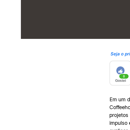
Seja o pr
0
Gostei
Em um di
Coffeeho
projetos
impulso 