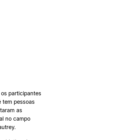
 os participantes
cê tem pessoas
etaram as
ral no campo
autrey.