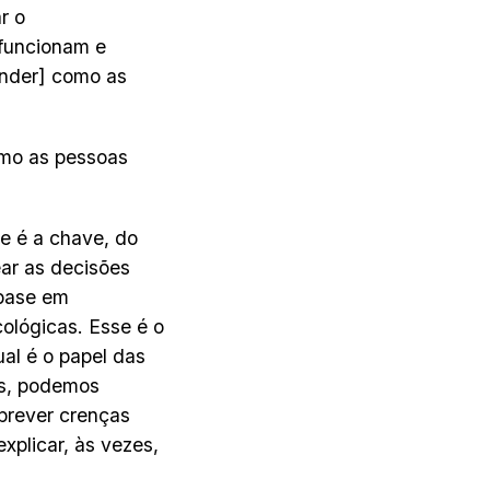
r o
 funcionam e
ender] como as
omo as pessoas
e é a chave, do
ear as decisões
 base em
cológicas. Esse é o
ual é o papel das
os, podemos
prever crenças
xplicar, às vezes,