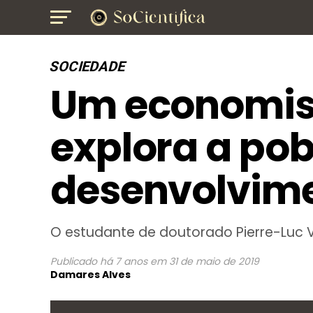
SOCIEDADE
Um economis
explora a pob
desenvolvim
O estudante de doutorado Pierre-Luc 
Publicado
há 7 anos
em
31 de maio de 2019
Damares Alves