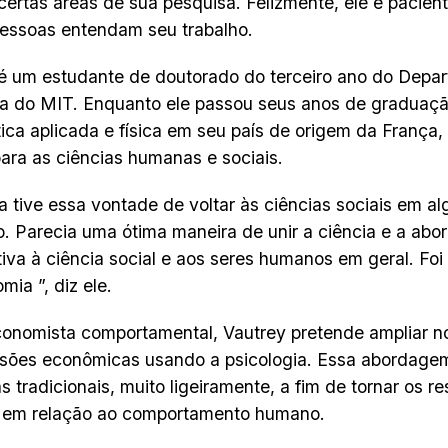
 certas áreas de sua pesquisa. Felizmente, ele é pacient
essoas entendam seu trabalho.
é um estudante de doutorado do terceiro ano do Depa
a do MIT. Enquanto ele passou seus anos de graduaç
ca aplicada e física em seu país de origem da França, 
para as ciências humanas e sociais.
a tive essa vontade de voltar às ciências sociais em a
 Parecia uma ótima maneira de unir a ciência e a ab
tiva à ciência social e aos seres humanos em geral. Foi
mia ”, diz ele.
onomista comportamental, Vautrey pretende ampliar 
sões econômicas usando a psicologia. Essa abordage
s tradicionais, muito ligeiramente, a fim de tornar os r
s em relação ao comportamento humano.