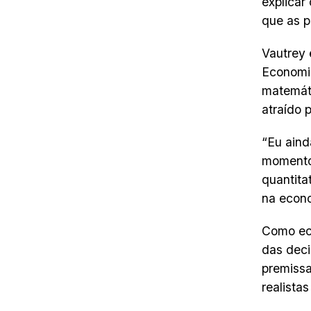
explicar
que as p
Vautrey 
Economi
matemáti
atraído 
“Eu aind
momento.
quantita
na econo
Como ec
das deci
premissa
realista