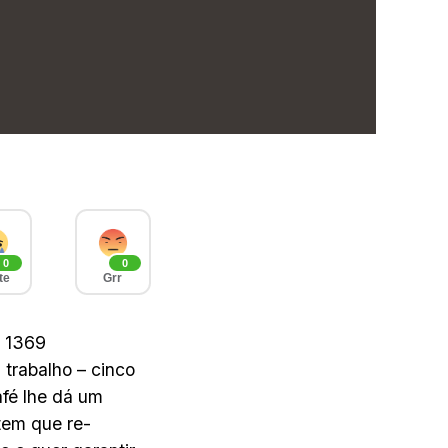
0
0
te
Grr
m 1369
trabalho – cinco
afé lhe dá um
 tem que re-