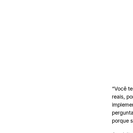
“Você te
reais, p
implemen
pergunta
porque s