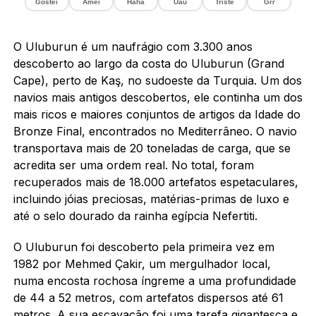
Gostei
Amei
Haha
Uau
Triste
Grr
O Uluburun é um naufrágio com 3.300 anos
descoberto ao largo da costa do Uluburun (Grand
Cape), perto de Kaş, no sudoeste da Turquia. Um dos
navios mais antigos descobertos, ele continha um dos
mais ricos e maiores conjuntos de artigos da Idade do
Bronze Final, encontrados no Mediterrâneo. O navio
transportava mais de 20 toneladas de carga, que se
acredita ser uma ordem real. No total, foram
recuperados mais de 18.000 artefatos espetaculares,
incluindo jóias preciosas, matérias-primas de luxo e
até o selo dourado da rainha egípcia Nefertiti.
O Uluburun foi descoberto pela primeira vez em
1982 por Mehmed Çakir, um mergulhador local,
numa encosta rochosa íngreme a uma profundidade
de 44 a 52 metros, com artefatos dispersos até 61
metros. A sua escavação foi uma tarefa gigantesca e