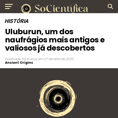
HISTÓRIA
Uluburun, um dos
naufrágios mais antigos e
valiosos já descobertos
Publicado
há 6 anos
em
27 de abril de 2020
Ancient Origins