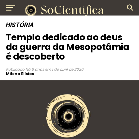
HISTÓRIA
Templo dedicado ao deus
da guerra da Mesopotâmia
é descoberto
Publicado
há 6 anos
em
1 de abril de 2020
Milena Elísios