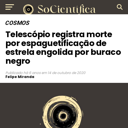
COSMOS
Telescópio registra morte
por espaguetificação de
estrela engolida por buraco
negro
Publicado
há 6 anos
em
14 de outubro de 2020
Felipe Miranda