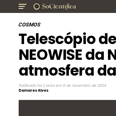
COSMOS
Telescópio de
NEOWISE da 
atmosfera da
Publicado
há 2 anos
em
6 de novembro de 2024
Damares Alves