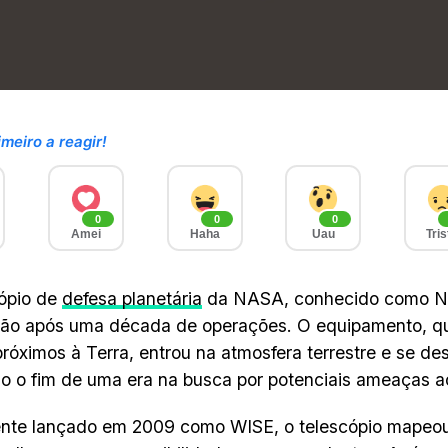
imeiro a reagir!
0
0
0
Amei
Haha
Uau
Tris
ópio de
defesa planetária
da NASA, conhecido como N
são após uma década de operações. O equipamento, q
próximos à Terra, entrou na atmosfera terrestre e se de
 o fim de uma era na busca por potenciais ameaças a
ente lançado em 2009 como WISE, o telescópio mapeo