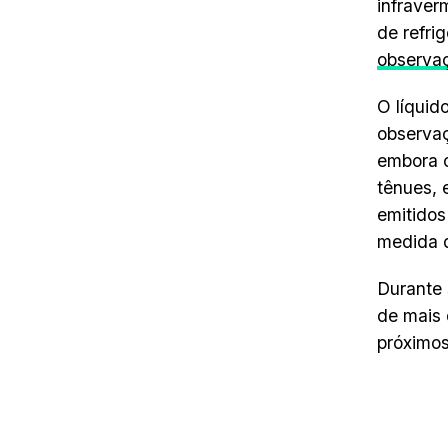
infraver
de refri
observaç
O líquid
observaç
embora o
tênues, 
emitidos
medida q
Durante
de mais 
próximos