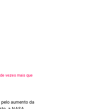
 de vezes mais que
o pelo aumento da
osto, a NASA