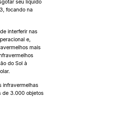
gotar seu líquido
13, focando na
e interferir nas
peracional e,
fravermelhos mais
infravermelhos
ão do Sol à
olar.
s infravermelhas
s de 3.000 objetos