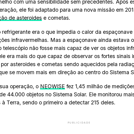
melho com uma sensibilidade sem precedentes. Após es
geração, ele foi adaptado para uma nova missão em 20
ão de asteroides
e cometas.
o refrigerante era o que impedia o calor da espaçonave d
ões infravermelhas. Mas a espaçonave ainda estava o
 telescópio não fosse mais capaz de ver os objetos in
ele era mais do que capaz de observar os fortes sinais 
 por asteroides e cometas sendo aquecidos pela radiaç
ue se movem mais em direção ao centro do Sistema S
 sua operação, o
NEOWISE
fez 1,45 milhão de mediçõe
de 44.000 objetos no Sistema Solar. Ele monitorou mai
 à Terra, sendo o primeiro a detectar 215 deles.
PUBLICIDADE