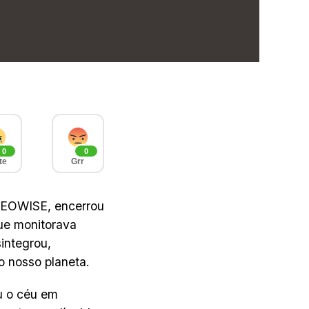
0
0
te
Grr
EOWISE, encerrou
ue monitorava
sintegrou,
o nosso planeta.
u o céu em