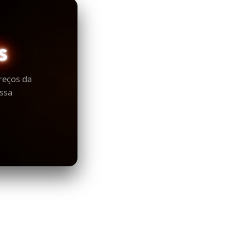
s
reços da
ssa