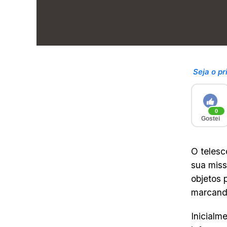
Seja o pr
0
Gostei
O telesc
sua mis
objetos 
marcando
Inicialm