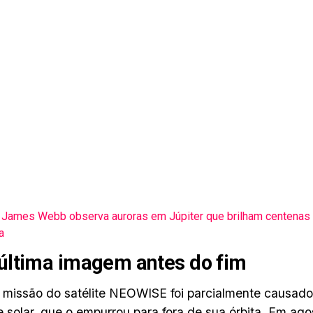
James Webb observa auroras em Júpiter que brilham centenas
a
ltima imagem antes do fim
 missão do satélite NEOWISE foi parcialmente causad
e solar
, que o empurrou para fora de sua órbita. Em ag