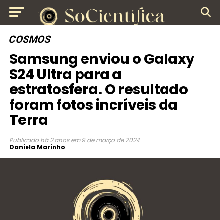
COSMOS
Samsung enviou o Galaxy
S24 Ultra para a
estratosfera. O resultado
foram fotos incríveis da
Terra
Publicado
há 2 anos
em
9 de março de 2024
Daniela Marinho