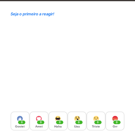
Seja o primeiro a reagir!
0
0
0
0
0
0
Gostei
Amei
Haha
Uau
Triste
Grr