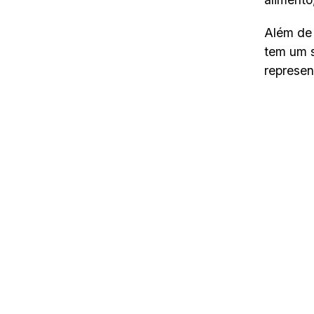
Além de 
tem um s
represen