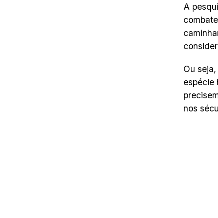
A pesqui
combate
caminhar
consider
Ou seja,
espécie 
precisem
nos sécu