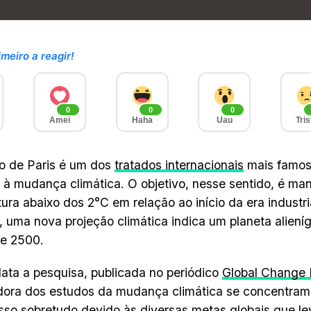
imeiro a reagir!
0
0
0
Amei
Haha
Uau
Tris
o de Paris é um dos
tratados internacionais
mais famos
à mudança climática. O objetivo, nesse sentido, é ma
ura abaixo dos 2°C em relação ao início da era industria
 uma nova projeção climática indica um planeta alien
de 2500.
ata a pesquisa, publicada no periódico
Global Change 
ora dos estudos da mudança climática se concentram
Isso sobretudo devido às diversas metas globais que 