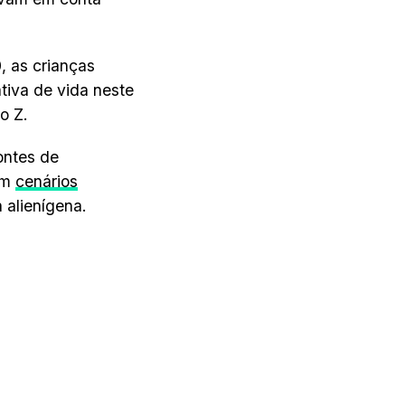
, as crianças
tiva de vida neste
o Z.
ontes de
am
cenários
 alienígena.