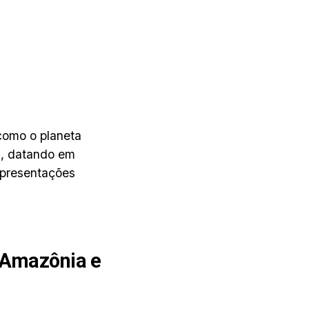
 como o planeta
s, datando em
epresentações
 Amazônia e