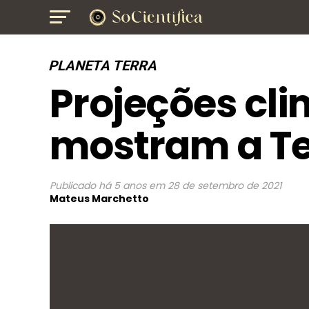
PLANETA TERRA
Projeções cli
mostram a Te
Publicado
há 5 anos
em
28 de setembro de 2021
Mateus Marchetto