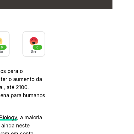
0
0
te
Grr
os para o
nter o aumento da
l, até 2100.
ígena para humanos
Biology
, a maioria
 ainda neste
levam em conta