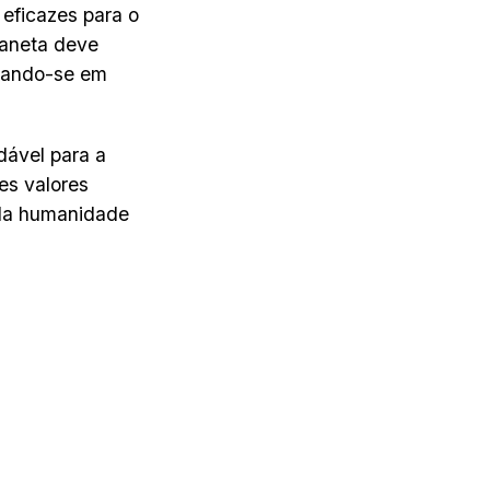
 eficazes para o
laneta deve
evando-se em
dável para a
es valores
 da humanidade