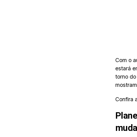
Com o au
estará e
torno do
mostram
Confira 
Plane
mudan