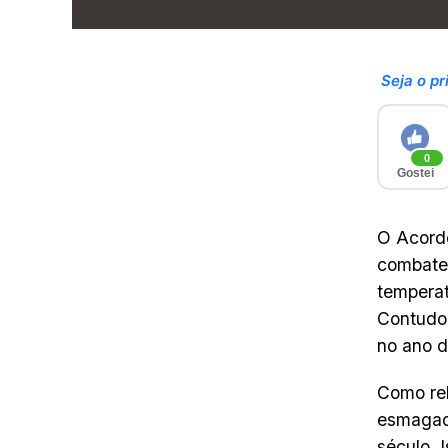
Seja o pr
0
Gostei
O Acord
combate 
temperat
Contudo,
no ano 
Como rel
esmagad
século. 