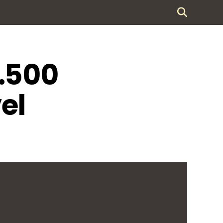
2.500
el