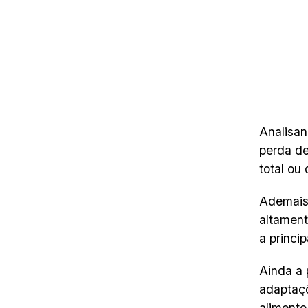
Analisan
perda de
total ou
Ademais,
altament
a princi
Ainda a 
adaptaçõ
alimento