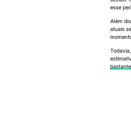
esse per
Além dis
atuais s
momento.
Todavia,
estimati
bastant