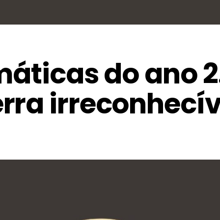
máticas do ano 
rra irreconhecív