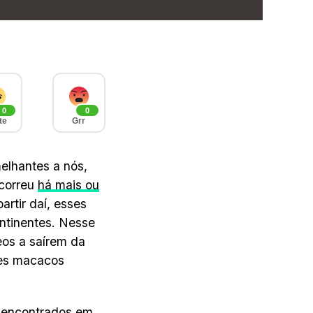
0
0
te
Grr
elhantes a nós,
ocorreu
há mais ou
artir daí, esses
ntinentes. Nesse
eos a saírem da
des macacos
m encontrados em