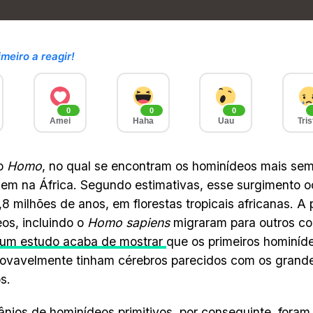
imeiro a reagir!
0
0
0
Amei
Haha
Uau
Tris
o
Homo
, no qual se encontram os hominídeos mais sem
gem na África. Segundo estimativas, esse surgimento 
8 milhões de anos, em florestas tropicais africanas. A p
os, incluindo o
Homo sapiens
migraram para outros co
um estudo acaba de mostrar
que os primeiros hominíd
rovavelmente tinham cérebros parecidos com os gran
s.
ânios de hominídeos primitivos, por conseguinte, fora