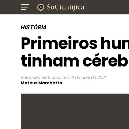
HISTÓRIA
Primeiros hu
tinham céreb
Publicado
há 5 anos
em
10 de abril de 2021
Mateus Marchetto