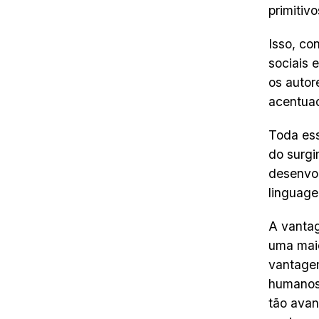
primitiv
Isso, co
sociais 
os autor
acentuad
Toda ess
do surg
desenvol
linguage
A vanta
uma maio
vantagem
humanos 
tão avan