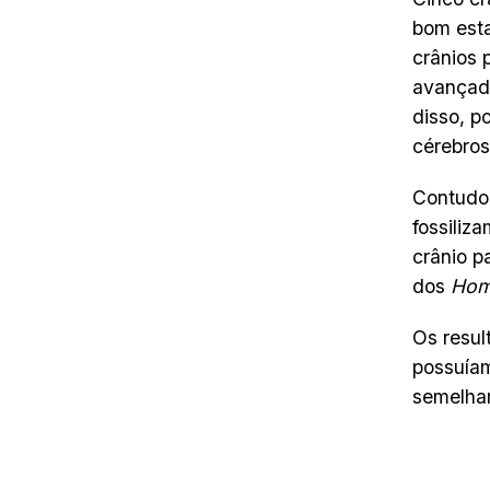
bom est
crânios 
avançada
disso, p
cérebro
Contudo,
fossiliz
crânio p
dos
Ho
Os resul
possuíam
semelhan