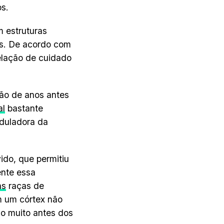
os.
 estruturas
os. De acordo com
elação de cuidado
hão de anos antes
al
bastante
oduladora da
ido, que permitiu
ente essa
as
raças de
 um córtex não
no muito antes dos