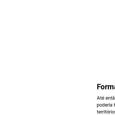
Forma
Até entã
poderia 
territór