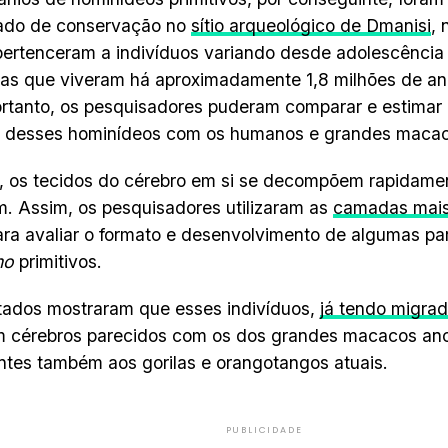
ado de conservação no
sítio arqueológico de Dmanisi
, 
pertenceram a indivíduos variando desde adolescência
s que viveram há aproximadamente 1,8 milhões de an
ortanto, os pesquisadores puderam comparar e estimar
s desses hominídeos com os humanos e grandes macac
 os tecidos do cérebro em si se decompõem rapidamen
am. Assim, os pesquisadores utilizaram as
camadas mais
ara avaliar o formato e desenvolvimento de algumas pa
mo
primitivos.
tados mostraram que esses indivíduos,
já tendo migrad
 cérebros parecidos com os dos grandes macacos anc
tes também aos gorilas e orangotangos atuais.
PUBLICIDADE