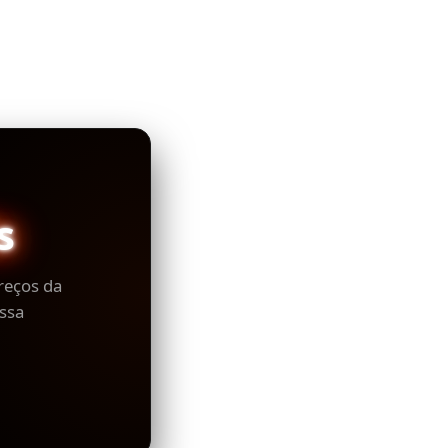
s
reços da
ssa