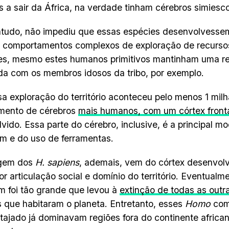
os a sair da África, na verdade tinham cérebros simiesc
ntudo, não impediu que essas espécies desenvolvessem
e comportamentos complexos de exploração de recurs
es, mesmo estes humanos primitivos mantinham uma r
a com os membros idosos da tribo, por exemplo.
a exploração do território aconteceu pelo menos 1 mil
imento de cérebros
mais humanos, com um córtex front
vido. Essa parte do cérebro, inclusive, é a principal m
m e do uso de ferramentas.
gem dos
H. sapiens
, ademais, vem do córtex desenvolv
r articulação social e domínio do território. Eventualm
 foi tão grande que levou à
extinção de todas as outr
que habitaram o planeta. Entretanto, esses
Homo
com
tajado já dominavam regiões fora do continente africa