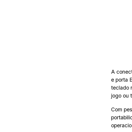
A conect
e porta 
teclado 
jogo ou 
Com peso
portabi
operacio