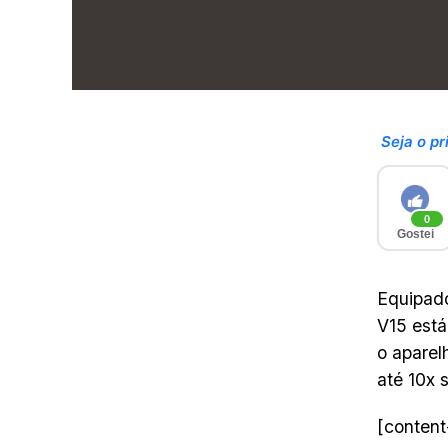
Seja o pr
0
Gostei
Equipado
V15 está
o aparel
até 10x 
[content