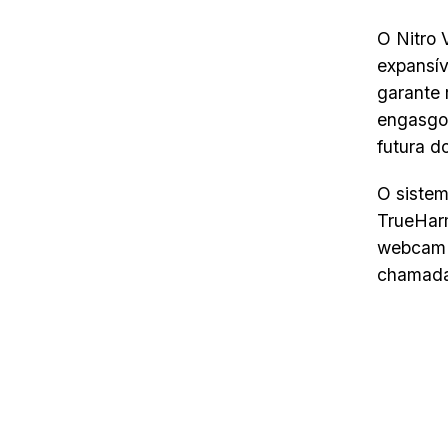
O Nitro
expansí
garante 
engasgos
futura 
O sistem
TrueHarm
webcam H
chamada