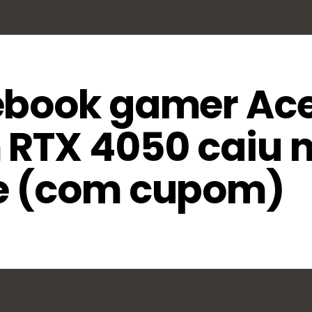
ebook gamer Ac
 RTX 4050 caiu 
re (com cupom)