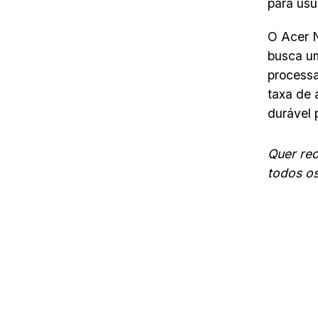
para usu
O Acer N
busca 
processa
taxa de 
durável 
Quer re
todos o