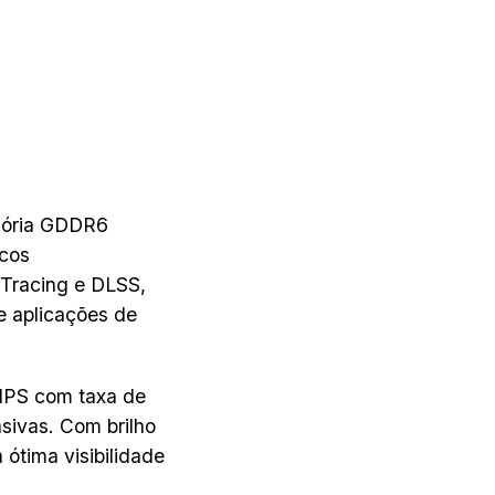
mória GDDR6
icos
 Tracing e DLSS,
e aplicações de
 IPS com taxa de
sivas. Com brilho
 ótima visibilidade