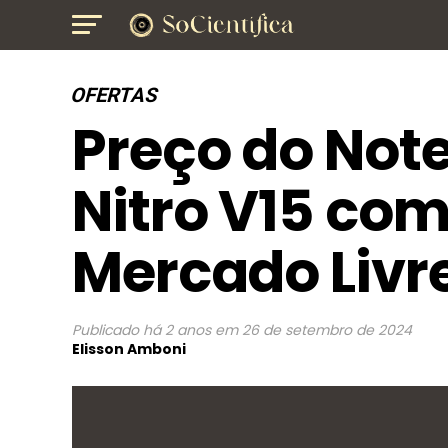
OFERTAS
Preço do Not
Nitro V15 com
Mercado Liv
Publicado
há 2 anos
em
26 de setembro de 2024
Elisson Amboni