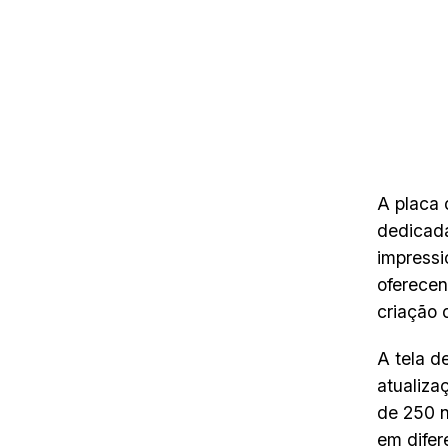
A placa
dedicada
impressi
oferecen
criação 
A tela d
atualiza
de 250 n
em difer