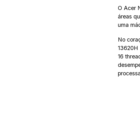
O Acer N
áreas qu
uma máqu
No coraç
13620H d
16 threa
desempen
process