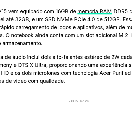
 V15 vem equipado com 16GB de
memória RAM
DDR5 d
vel até 32GB, e um SSD NVMe PCIe 4.0 de 512GB. Ess
rápido carregamento de jogos e aplicativos, além de mu
. O notebook ainda conta com um slot adicional M.2 l
do armazenamento.
a de áudio inclui dois alto-falantes estéreo de 2W cad
ony e DTS X:Ultra, proporcionando uma experiência s
D e os dois microfones com tecnologia Acer Purified
s de vídeo com qualidade.
PUBLICIDADE