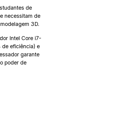
estudantes de
ue necessitam de
e modelagem 3D.
r Intel Core i7-
de eficiência) e
cessador garante
to poder de