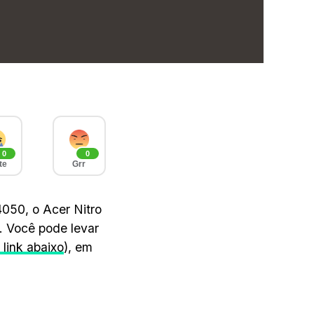
0
0
te
Grr
4050, o Acer Nitro
. Você pode levar
 link abaixo
), em