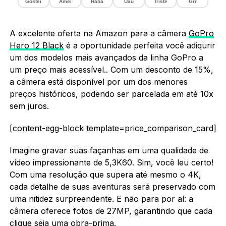
Gostei
Amei
Haha
Uau
Triste
Grr
A excelente oferta na Amazon para a câmera
GoPro
Hero 12 Black
é a oportunidade perfeita você adiqurir
um dos modelos mais avançados da linha GoPro a
um preço mais acessível.. Com um desconto de 15%,
a câmera está disponível por um dos menores
preços históricos, podendo ser parcelada em até 10x
sem juros.
[content-egg-block template=price_comparison_card]
Imagine gravar suas façanhas em uma qualidade de
vídeo impressionante de 5,3K60. Sim, você leu certo!
Com uma resolução que supera até mesmo o 4K,
cada detalhe de suas aventuras será preservado com
uma nitidez surpreendente. E não para por aí: a
câmera oferece fotos de 27MP, garantindo que cada
clique seja uma obra-prima.