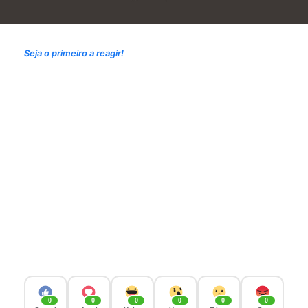
Seja o primeiro a reagir!
0
0
0
0
0
0