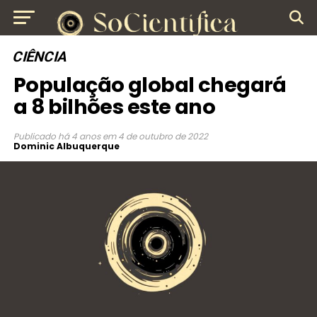
CIÊNCIA
População global chegará
a 8 bilhões este ano
Publicado
há 4 anos
em
4 de outubro de 2022
Dominic Albuquerque