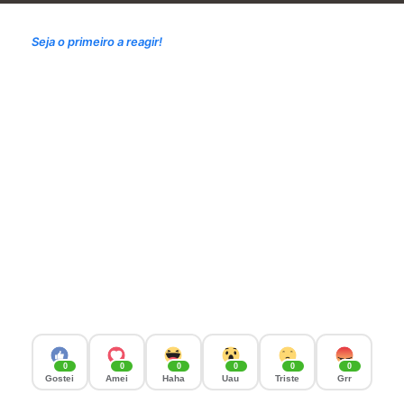
Seja o primeiro a reagir!
0
0
0
0
0
0
Gostei
Amei
Haha
Uau
Triste
Grr