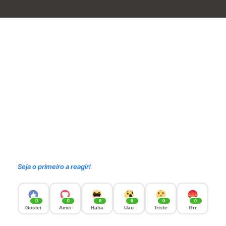
Seja o primeiro a reagir!
0
0
0
0
0
0
Gostei
Amei
Haha
Uau
Triste
Grr