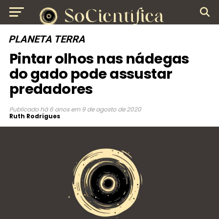
PLANETA TERRA
Pintar olhos nas nádegas
do gado pode assustar
predadores
Publicado
há 6 anos
em
9 de agosto de 2020
Ruth Rodrigues