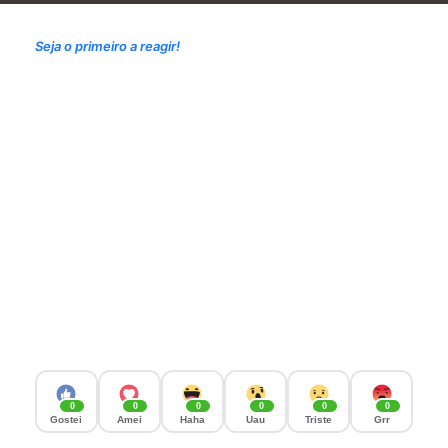
Seja o primeiro a reagir!
0
0
0
0
0
0
Gostei
Amei
Haha
Uau
Triste
Grr