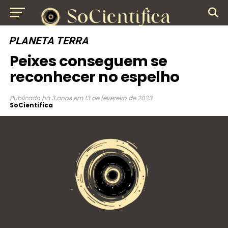
PLANETA TERRA
Peixes conseguem se
reconhecer no espelho
Publicado
há 3 anos
em
13 de fevereiro de 2023
SoCientífica