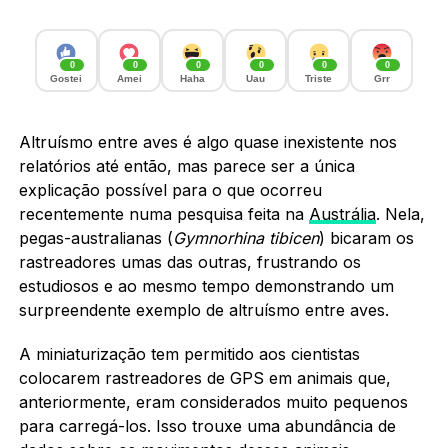
0
0
0
0
0
0
Gostei
Amei
Haha
Uau
Triste
Grr
Altruísmo entre aves é algo quase inexistente nos
relatórios até então, mas parece ser a única
explicação possível para o que ocorreu
recentemente numa pesquisa feita na
Austrália
. Nela,
pegas-australianas (
Gymnorhina tibicen
) bicaram os
rastreadores umas das outras, frustrando os
estudiosos e ao mesmo tempo demonstrando um
surpreendente exemplo de altruísmo entre aves.
A miniaturização tem permitido aos cientistas
colocarem rastreadores de GPS em animais que,
anteriormente, eram considerados muito pequenos
para carregá-los. Isso trouxe uma abundância de