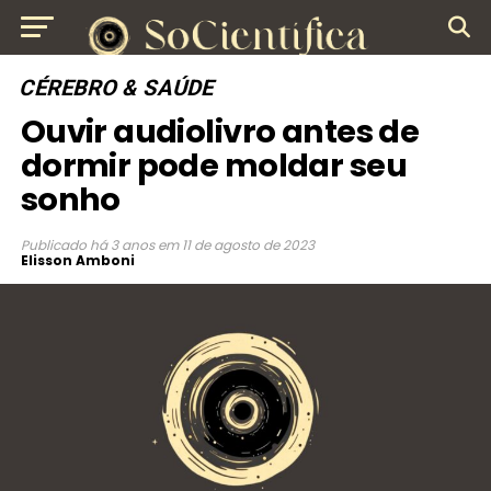
CÉREBRO & SAÚDE
Ouvir audiolivro antes de
dormir pode moldar seu
sonho
Publicado
há 3 anos
em
11 de agosto de 2023
Elisson Amboni