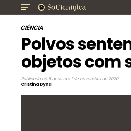
CIÊNCIA
Polvos sente
objetos com 
Publicado
há 6 anos
em
1 de novembro de 2020
Cristina Dyna