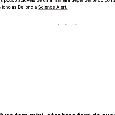
s pouco solúveis de uma maneira dependente do contat
Nicholas Bellono a
Science Alert.
PUBLICIDADE