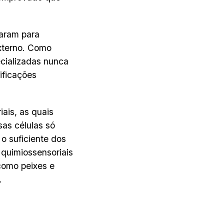
aram para
xterno. Como
ecializadas nunca
ificações
ais, as quais
sas células só
o suficiente dos
 quimiossensoriais
como peixes e
.