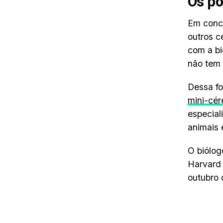
Os po
Em concl
outros c
com a bi
não tem 
Dessa f
mini-cér
especial
animais 
O biólog
Harvard 
outubro 