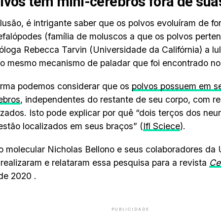
lvos tem mini-cérebros fora de su
usão, é intrigante saber que os polvos evoluíram de fo
efalópodes (família de moluscos a que os polvos perte
óloga Rebecca Tarvin (Universidade da Califórnia) a l
o mesmo mecanismo de paladar que foi encontrado no
orma podemos considerar que os
polvos possuem em se
ebros
, independentes do restante de seu corpo, com r
izados. Isto pode explicar por quê “dois terços dos neu
estão localizados em seus braços” (
Ifl Sciece
).
o molecular Nicholas Bellono e seus colaboradores da
realizaram e relataram essa pesquisa para a revista
Cel
de 2020 .
PUBLICIDADE