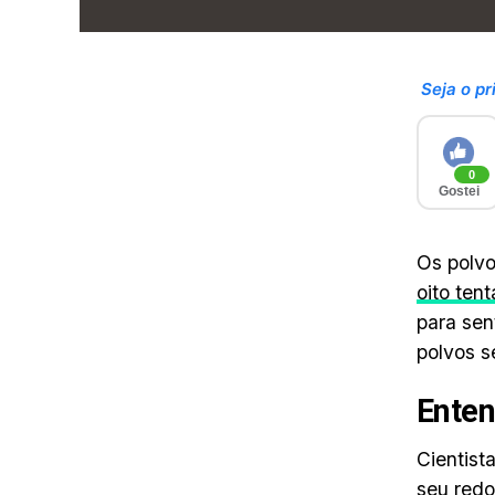
Seja o pr
0
Gostei
Os polvo
oito ten
para sen
polvos s
Enten
Cientist
seu redo