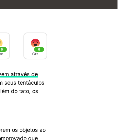
0
0
te
Grr
ovem através de
em seus tentáculos
lém do tato, os
rem os objetos ao
comprovado que