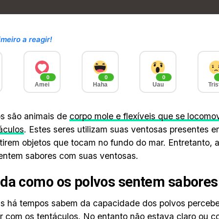
imeiro a reagir!
0
0
0
Amei
Haha
Uau
Tris
s são animais de
corpo mole e flexíveis que se locom
táculos
. Estes seres utilizam suas ventosas presentes 
tirem objetos que tocam no fundo do mar. Entretanto, a
entem sabores com suas ventosas.
da como os polvos sentem sabores
as há tempos sabem da capacidade dos polvos percebe
r com os tentáculos. No entanto não estava claro ou 