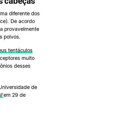
as cabeças
rma diferente dos
nce). De acordo
ula provavelmente
s polvos.
us tentáculos
eceptores muito
rônios desses
 Universidade de
l
em 29 de