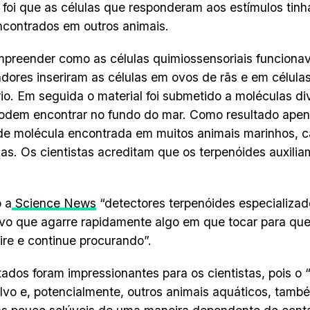
 foi que as células que responderam aos estímulos tin
contrados em outros animais.
preender como as células quimiossensoriais funciona
dores inseriram as células em ovos de rãs e em célul
rio. Em seguida o material foi submetido a moléculas d
odem encontrar no fundo do mar. Como resultado apen
de molécula encontrada em muitos animais marinhos, 
las. Os cientistas acreditam que os terpenóides auxili
 a
Science News
“detectores terpenóides especializa
vo que agarre rapidamente algo em que tocar para qu
tire e continue procurando”.
tados foram impressionantes para os cientistas, pois o
lvo e, potencialmente, outros animais aquáticos, tam