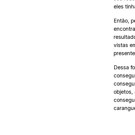
eles tin
Então, p
encontra
resultad
vistas e
presente
Dessa fo
consegue
consegue
objetos,
consegue
carangue