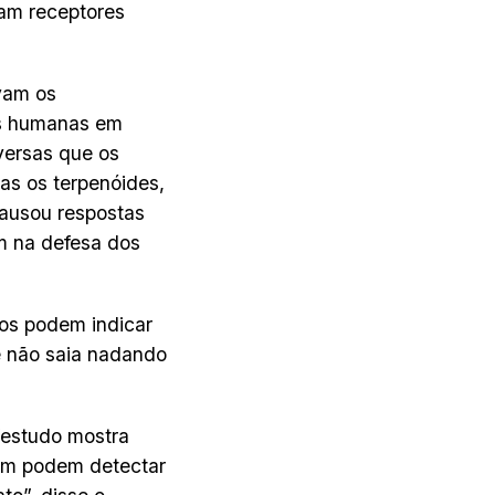
ham receptores
vam os
as humanas em
iversas que os
as os terpenóides,
causou respostas
am na defesa dos
dos podem indicar
e não saia nadando
 “estudo mostra
bém podem detectar