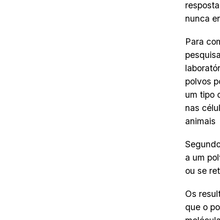
resposta
nunca en
Para com
pesquisa
laborató
polvos p
um tipo 
nas célu
animais
Segundo
a um pol
ou se re
Os resul
que o po