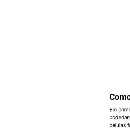
Como 
Em prime
poderiam
células 