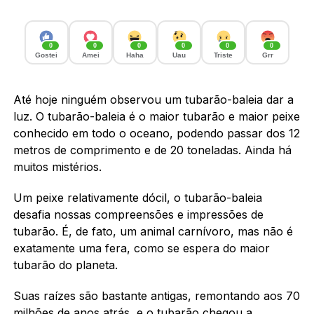
0
0
0
0
0
0
Gostei
Amei
Haha
Uau
Triste
Grr
Até hoje ninguém observou um tubarão-baleia dar a
luz. O tubarão-baleia é o maior tubarão e maior peixe
conhecido em todo o oceano, podendo passar dos 12
metros de comprimento e de 20 toneladas. Ainda há
muitos mistérios.
Um peixe relativamente dócil, o tubarão-baleia
desafia nossas compreensões e impressões de
tubarão. É, de fato, um animal carnívoro, mas não é
exatamente uma fera, como se espera do maior
tubarão do planeta.
Suas raízes são bastante antigas, remontando aos 70
milhões de anos atrás, e o tubarão chegou a