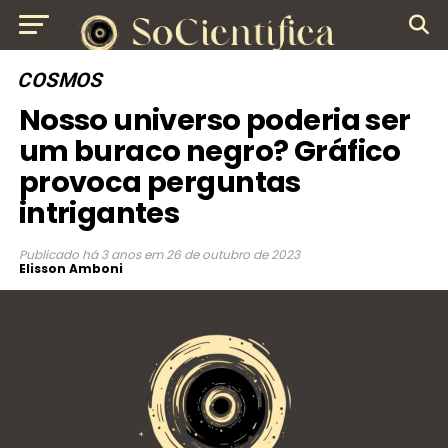
COSMOS
Nosso universo poderia ser
um buraco negro? Gráfico
provoca perguntas
intrigantes
Publicado
há 3 anos
em
26 de outubro de 2023
Elisson Amboni