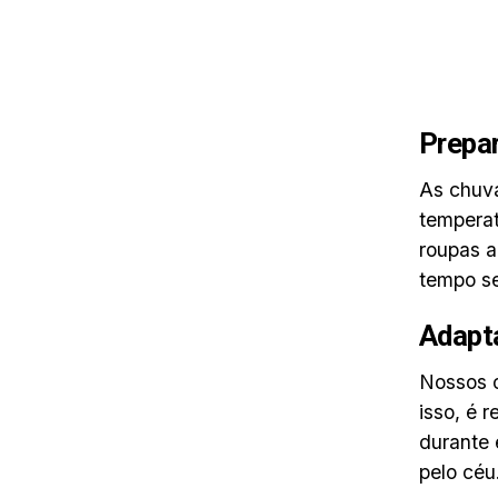
Prepar
As chuva
temperat
roupas a
tempo se
Adapta
Nossos o
isso, é 
durante 
pelo céu