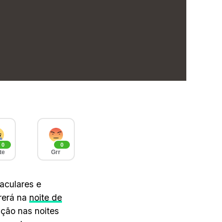
0
0
te
Grr
aculares e
rerá na
noite de
ação nas noites