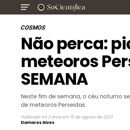
COSMOS
Não perca: p
meteoros Pers
SEMANA
Neste fim de semana, o céu noturno s
de meteoros Perseidas.
Publicado
há 3 anos
em
10 de agosto de 2023
Damares Alves