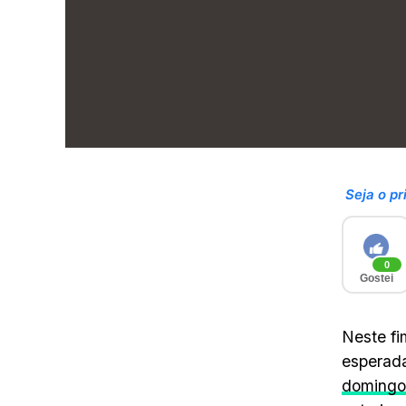
Seja o pr
0
Gostei
Neste fi
esperada
domingo