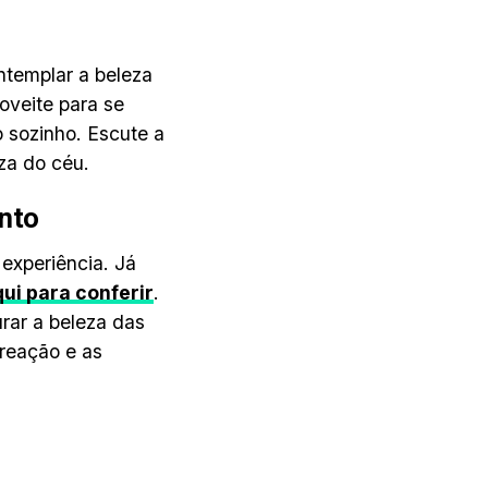
templar a beleza
roveite para se
o sozinho. Escute a
za do céu.
ento
 experiência. Já
qui para conferir
.
rar a beleza das
 reação e as