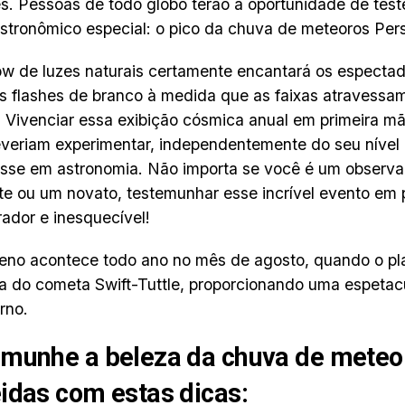
es. Pessoas de todo globo terão a oportunidade de te
stronômico especial: o pico da chuva de meteoros Per
w de luzes naturais certamente encantará os especta
es flashes de branco à medida que as faixas atravessa
l. Vivenciar essa exibição cósmica anual em primeira m
veriam experimentar, independentemente do seu nível
esse em astronomia. Não importa se você é um observa
te ou um novato, testemunhar esse incrível evento em
irador e inesquecível!
no acontece todo ano no mês de agosto, quando o pl
lha do cometa Swift-Tuttle, proporcionando uma espetac
rno.
munhe a beleza da chuva de meteo
idas com estas dicas: