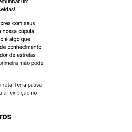
stemunhar um
seidas!
dores com seus
m nossa cúpula
ão é algo que
 de conhecimento
dor de estrelas
 primeira mão pode
aneta Terra passa
ular exibição no
ros