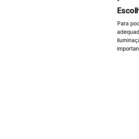
Escolh
Para pod
adequado
iluminaç
importan