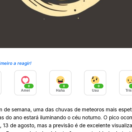
imeiro a reagir!
0
0
0
Amei
Haha
Uau
Tris
m de semana, uma das chuvas de meteoros mais espet
s do ano estará iluminando o céu noturno. O pico ocor
, 13 de agosto, mas a previsão é de excelente visualiz