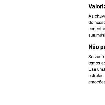
Valor
As chuv
do nosso
conectar
sua músi
Não pe
Se você 
temos aq
Use uma 
estrelas
emoções 