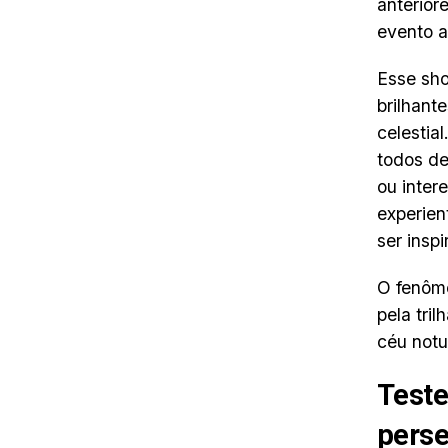
anterior
evento a
Esse sho
brilhant
celestia
todos de
ou inter
experien
ser insp
O fenôme
pela tri
céu notu
Teste
perse