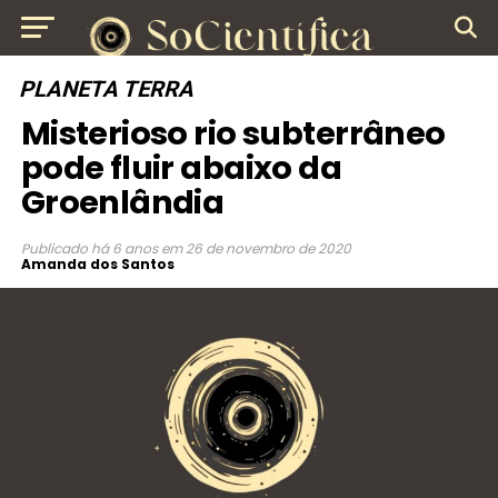
PLANETA TERRA
Misterioso rio subterrâneo
pode fluir abaixo da
Groenlândia
Publicado
há 6 anos
em
26 de novembro de 2020
Amanda dos Santos