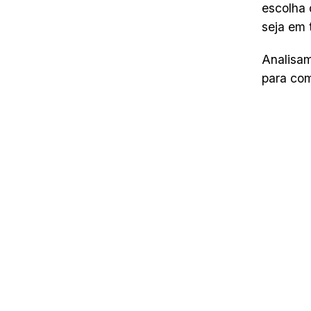
escolha 
seja em 
Analisam
para com