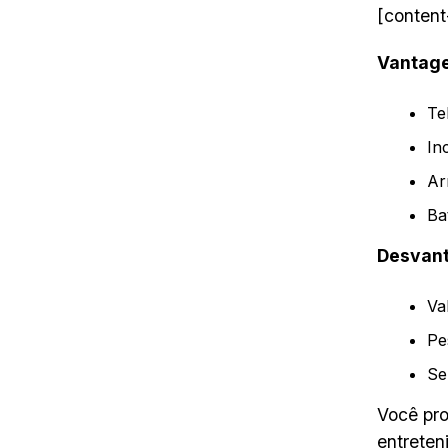
[content
Vantag
Te
In
Ar
Ba
Desvan
Va
Pe
Se
Você pro
entreten