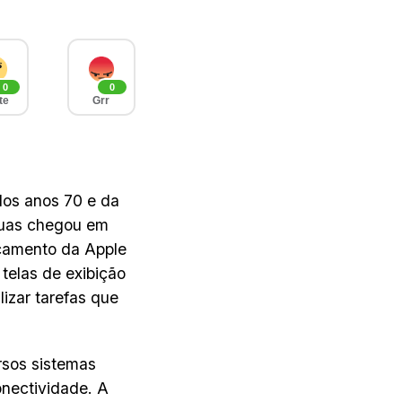
0
0
te
Grr
dos anos 70 e da
águas chegou em
nçamento da Apple
telas de exibição
izar tarefas que
rsos sistemas
nectividade. A