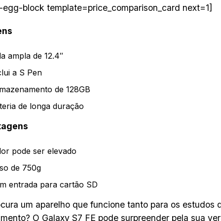
-egg-block template=price_comparison_card next=1]
ens
la ampla de 12.4″
clui a S Pen
mazenamento de 128GB
teria de longa duração
tagens
lor pode ser elevado
so de 750g
m entrada para cartão SD
cura um aparelho que funcione tanto para os estudos 
imento? O Galaxy S7 FE pode surpreender pela sua vers