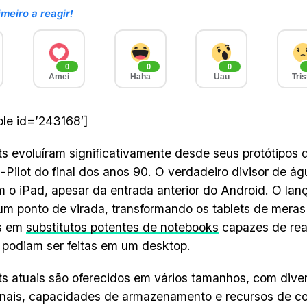
imeiro a reagir!
0
0
0
Amei
Haha
Uau
Tris
able id=’243168′]
ts evoluíram significativamente desde seus protótipos 
-Pilot do final dos anos 90. O verdadeiro divisor de 
 o iPad, apesar da entrada anterior do Android. O la
m ponto de virada, transformando os tablets de meras 
es em
substitutos potentes de notebooks
capazes de real
 podiam ser feitas em um desktop.
ts atuais são oferecidos em vários tamanhos, com dive
nais, capacidades de armazenamento e recursos de co