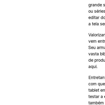
grande s
ou série
editar d
a tela se
Valoriz
vem entr
Seu arm
vasta bi
de produ
aqui.
Entretan
com que 
tablet e
testar a
também 