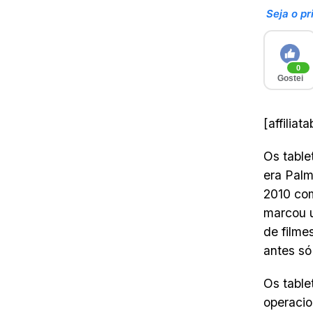
Seja o pr
0
Gostei
[affiliat
Os table
era Palm
2010 com
marcou u
de film
antes só
Os table
operacio