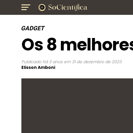
GADGET
Os 8 melhores
Publicado
há 3 anos
em
31 de dezembro de 2023
Elisson Amboni