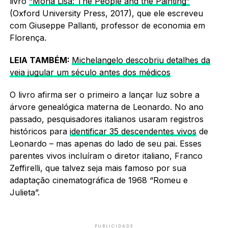
livro
“Mona Lisa: The People and the Painting”
(Oxford University Press, 2017), que ele escreveu
com Giuseppe Pallanti, professor de economia em
Florença.
LEIA TAMBÉM:
Michelangelo descobriu detalhes da
veia jugular um século antes dos médicos
O livro afirma ser o primeiro a lançar luz sobre a
árvore genealógica materna de Leonardo. No ano
passado, pesquisadores italianos usaram registros
históricos para
identificar 35 descendentes vivos
de
Leonardo – mas apenas do lado de seu pai. Esses
parentes vivos incluíram o diretor italiano, Franco
Zeffirelli, que talvez seja mais famoso por sua
adaptação cinematográfica de 1968 “Romeu e
Julieta”.
PUBLICIDADE