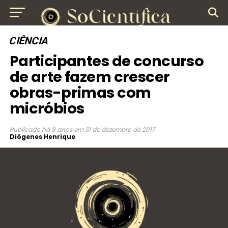
CIÊNCIA
Participantes de concurso
de arte fazem crescer
obras-primas com
micróbios
Publicado
há 9 anos
em
31 de dezembro de 2017
Diógenes Henrique