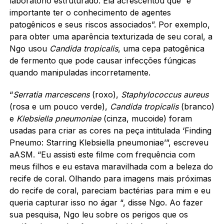
laboratório estruturado.
Ela acrescentou que “é
importante ter o conhecimento de agentes
patogênicos e seus riscos associados”. Por exemplo,
para obter uma aparência texturizada de seu coral, a
Ngo usou
Candida tropicalis
, uma cepa patogênica
de fermento que pode causar infecções fúngicas
quando manipuladas incorretamente.
“
Serratia marcescens
(roxo),
Staphylococcus aureus
(rosa e um pouco verde),
Candida tropicalis
(branco)
e
Klebsiella pneumoniae
(cinza, mucoide) foram
usadas para criar as cores na peça intitulada ‘Finding
Pneumo: Starring Klebsiella pneumoniae’”,
escreveu
aASM
.
“Eu assisti este filme com frequência com
meus filhos e eu estava maravilhada com a beleza do
recife de coral.
Olhando para imagens mais próximas
do recife de coral, pareciam bactérias para mim e eu
queria capturar isso no ágar “, disse Ngo. Ao fazer
sua pesquisa, Ngo leu sobre os perigos que os