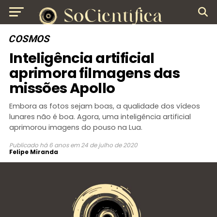
COSMOS
Inteligência artificial
aprimora filmagens das
missões Apollo
Embora as fotos sejam boas, a qualidade dos vídeos
lunares não é boa. Agora, uma inteligência artificial
aprimorou imagens do pouso na Lua.
Publicado
há 6 anos
em
24 de julho de 2020
Felipe Miranda