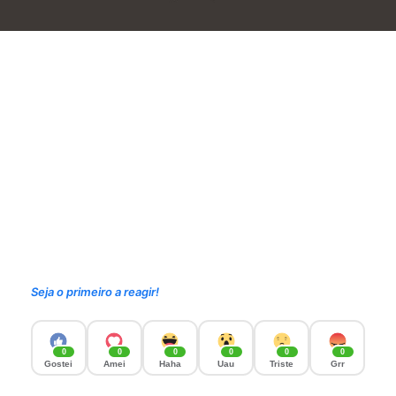
Seja o primeiro a reagir!
0
0
0
0
0
0
Gostei
Amei
Haha
Uau
Triste
Grr