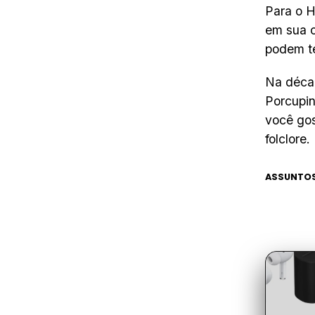
Para o H
em sua c
podem te
Na décad
Porcupin
você gos
folclore.
ASSUNTOS