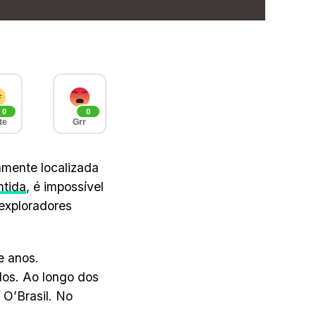
0
0
te
Grr
amente localizada
ntida
, é impossível
 exploradores
e anos.
dos. Ao longo dos
 O’Brasil. No