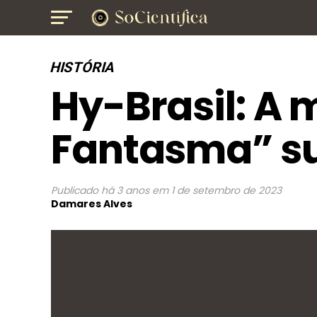
HISTÓRIA
Hy-Brasil: A m
Fantasma” su
Publicado
há 3 anos
em
1 de setembro de 2023
Damares Alves