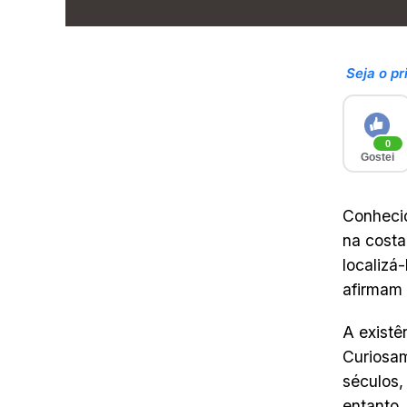
Seja o pr
0
Gostei
Conhecid
na costa
localizá
afirmam 
A existê
Curiosam
séculos,
entanto,