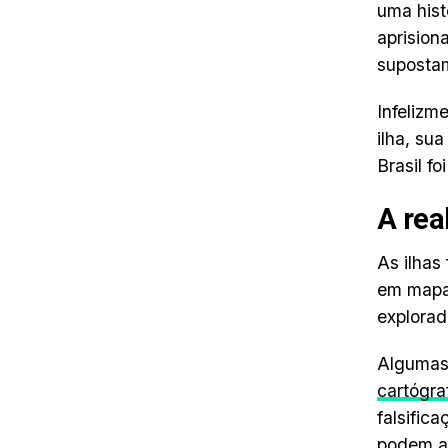
uma hist
aprision
supostam
Infelizm
ilha, su
Brasil f
A rea
As ilhas
em mapas
explorad
Algumas 
cartógra
falsific
podem at