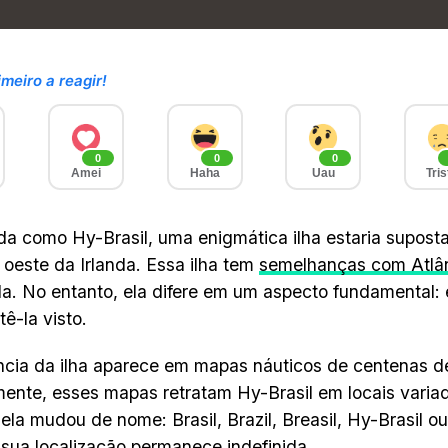
imeiro a reagir!
0
0
0
Amei
Haha
Uau
Tris
a como Hy-Brasil, uma enigmática ilha estaria supost
 oeste da Irlanda. Essa ilha tem
semelhanças com Atlâ
-la. No entanto, ela difere em um aspecto fundamental:
tê-la visto.
ncia da ilha aparece em mapas náuticos de centenas d
ente, esses mapas retratam Hy-Brasil em locais varia
 ela mudou de nome: Brasil, Brazil, Breasil, Hy-Brasil ou
 sua localização permanece indefinida.