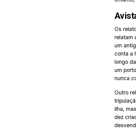
Avist
Os relat
relatam 
um antig
conta a 
longo da
um porto
nunca co
Outro re
tripulaç
ilha, ma
dez cri
desvenda