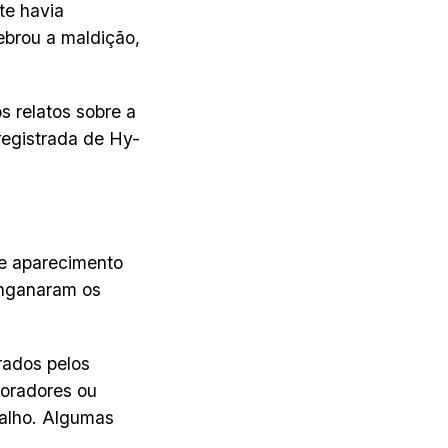
te havia
uebrou a maldição,
s relatos sobre a
 registrada de Hy-
de aparecimento
enganaram os
rados pelos
loradores ou
balho. Algumas