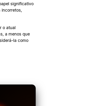
pel significativo
incorretos,
 o atual
as, a menos que
nsiderá-la como