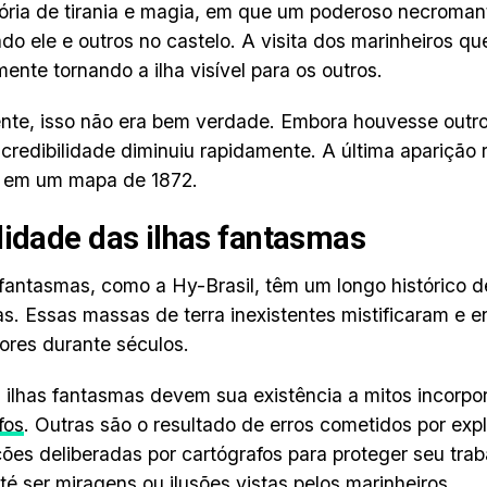
ória de tirania e magia, em que um poderoso necroman
ado ele e outros no castelo. A visita dos marinheiros q
ente tornando a ilha visível para os outros.
ente, isso não era bem verdade. Embora houvesse outro
a credibilidade diminuiu rapidamente. A última aparição
oi em um mapa de 1872.
lidade das ilhas fantasmas
 fantasmas, como a Hy-Brasil, têm um longo histórico 
. Essas massas de terra inexistentes mistificaram e 
ores durante séculos.
ilhas fantasmas devem sua existência a mitos incorpo
fos
. Outras são o resultado de erros cometidos por exp
ações deliberadas por cartógrafos para proteger seu tra
é ser miragens ou ilusões vistas pelos marinheiros.