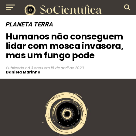
PLANETA TERRA
Humanos não conseguem
lidar com mosca invasora,
mas um fungo pode
Publicado
há 3 anos
em
15 de abril de 2023
Daniela Marinho