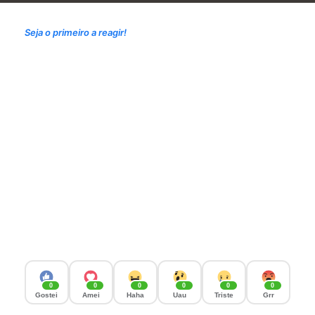
Seja o primeiro a reagir!
0
0
0
0
0
0
Gostei
Amei
Haha
Uau
Triste
Grr