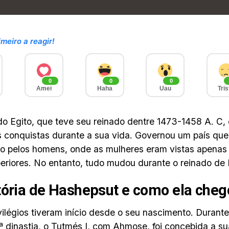
imeiro a reagir!
0
0
0
Amei
Haha
Uau
Tris
do Egito, que teve seu reinado dentre 1473-1458 A. C, 
 conquistas durante a sua vida. Governou um país que
 pelos homens, onde as mulheres eram vistas apenas 
eriores. No entanto, tudo mudou durante o reinado de
tória de Hashepsut e como ela cheg
vilégios tiveram início desde o seu nascimento. Duran
8ª dinastia, o Tutmés I, com Ahmose, foi concebida a su