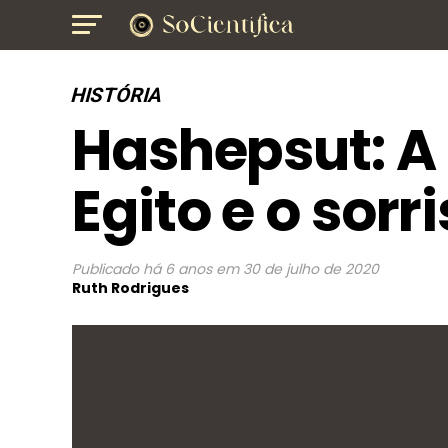
HISTÓRIA
Hashepsut: A 
Egito e o sor
Publicado
há 6 anos
em
30 de julho de 2020
Ruth Rodrigues