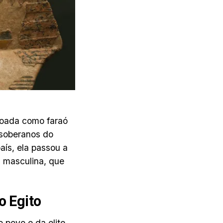
oroada como faraó
 soberanos do
ís, ela passou a
a masculina, que
o Egito
 povo e da elite