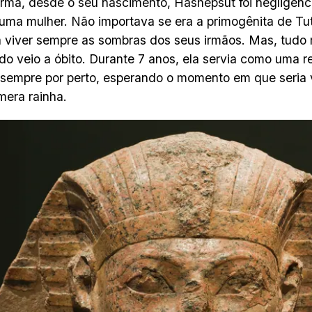
rma, desde o seu nascimento, Hashepsut foi negligenci
uma mulher. Não importava se era a primogênita de Tut
 viver sempre as sombras dos seus irmãos. Mas, tud
do veio a óbito. Durante 7 anos, ela servia como uma r
sempre por perto, esperando o momento em que seria 
era rainha.