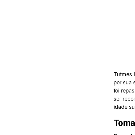
Tutmés I
por sua 
foi repa
ser reco
idade su
Toman