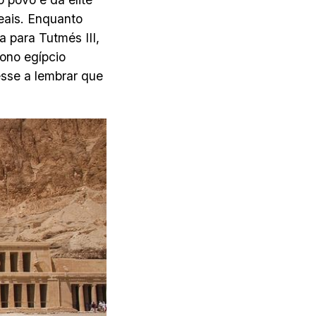
eais. Enquanto
a para Tutmés III,
rono egípcio
esse a lembrar que