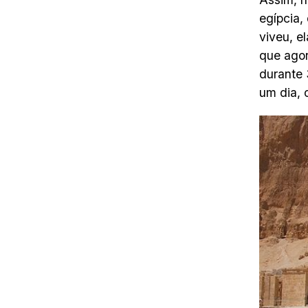
egípcia,
viveu, e
que agor
durante 
um dia, 