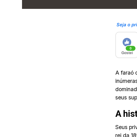
Seja o pr
0
Gostei
A faraó 
inúmeras
dominado
seus sup
A his
Seus pri
rei da 1