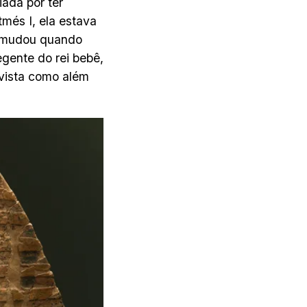
ada por ter
més I, ela estava
o mudou quando
egente do rei bebê,
vista como além