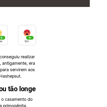
0
0
te
Grr
conseguiu realizar
, antigamente, era
para servirem aos
 Hashepsut.
ou tão longe
te o casamento do
a primogênita.