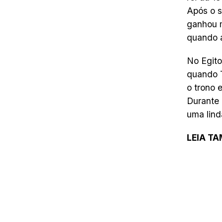
Após o s
ganhou m
quando a
No Egito
quando T
o trono 
Durante 
uma lind
LEIA T