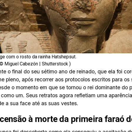
ge com o rosto da rainha Hatshepsut.
© Miguel Cabezón | Shutterstock )
nte o final do seu sétimo ano de reinado, que ela foi c
e pleno, após recorrer aos protocolos escritos para os
esde o momento em que se tornou o rei dominante do pa
r como um. Seus retratos agora refletiam uma aparênci
e a sua face até as suas vestes.
censão à morte da primeira faraó d
unca foi descoberto como ela conseguiu a aceitação do