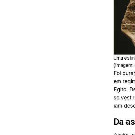
Uma esfin
(Imagem: 
Foi dura
em regim
Egito. D
se vesti
iam desd
Da as
Assim, n