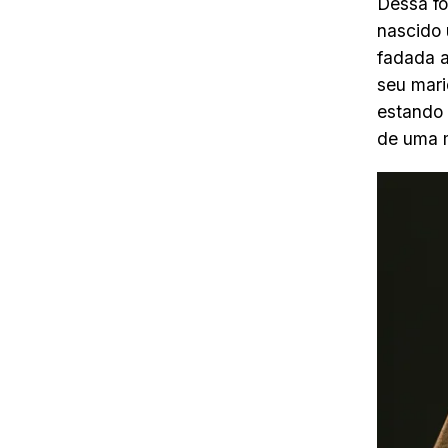
Dessa fo
nascido 
fadada a
seu mari
estando 
de uma m