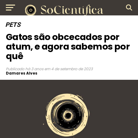
PETS
Gatos são obcecados por
atum, e agora sabemos por
quê
Publicado
há 3 anos
em
4 de setembro de 2023
Damares Alves