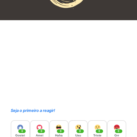
Seja o primeiro a reagir!
0
0
0
0
0
0
Gostei
Amei
Haha
Uau
Triste
Grr