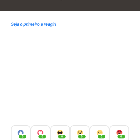
Seja o primeiro a reagir!
0
0
0
0
0
0