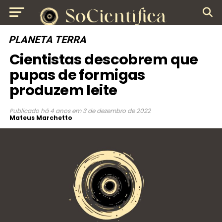
PLANETA TERRA
Cientistas descobrem que
pupas de formigas
produzem leite
Publicado
há 4 anos
em
3 de dezembro de 2022
Mateus Marchetto