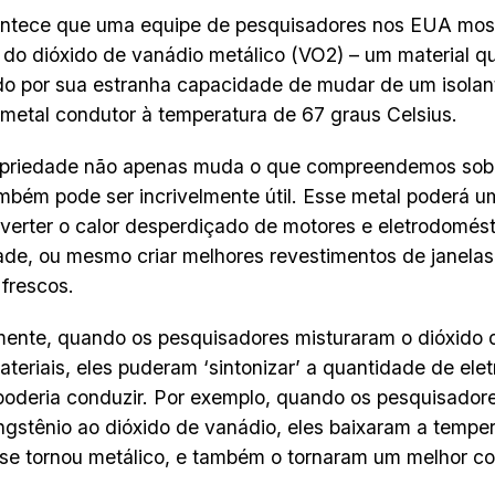
ntece que uma equipe de pesquisadores nos EUA most
 do dióxido de vanádio metálico (VO2) – um material q
o por sua estranha capacidade de mudar de um isolan
metal condutor à temperatura de 67 graus Celsius.
opriedade não apenas muda o que compreendemos sobr
bém pode ser incrivelmente útil. Esse metal poderá u
verter o calor desperdiçado de motores e eletrodomést
dade, ou mesmo criar melhores revestimentos de janel
 frescos.
ente, quando os pesquisadores misturaram o dióxido
ateriais, eles puderam ‘sintonizar’ a quantidade de elet
poderia conduzir. Por exemplo, quando os pesquisador
ngstênio ao dióxido de vanádio, eles baixaram a temper
 se tornou metálico, e também o tornaram um melhor co