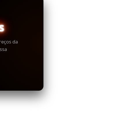
s
reços da
ssa