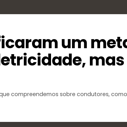
ificaram um met
letricidade, mas
que compreendemos sobre condutores, como t