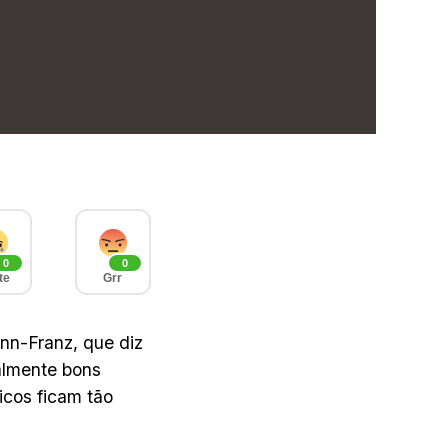
0
0
te
Grr
nn-Franz, que diz
almente bons
icos ficam tão