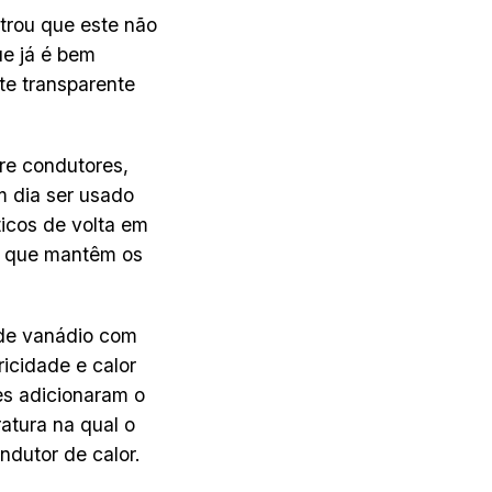
rou que este não
ue já é bem
te transparente
e condutores,
m dia ser usado
icos de volta em
as que mantêm os
 de vanádio com
ricidade e calor
es adicionaram o
atura na qual o
ndutor de calor.