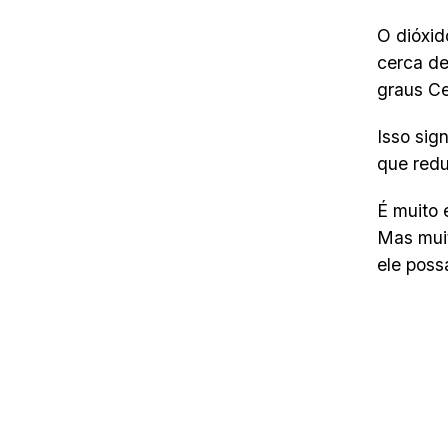
O dióxid
cerca de
graus Ce
Isso sig
que redu
É muito 
Mas muit
ele poss