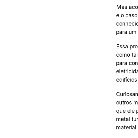
Mas aco
é o caso
conhecid
para um 
Essa pr
como tam
para con
eletrici
edifícios
Curiosam
outros m
que ele 
metal tu
material