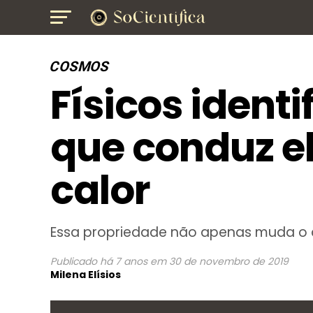
COSMOS
Físicos ident
que conduz e
calor
Essa propriedade não apenas muda o 
Publicado
há 7 anos
em
30 de novembro de 2019
Milena Elísios