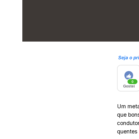
Seja o pr
0
Gostei
Um metal
que bons
condutor
quentes 