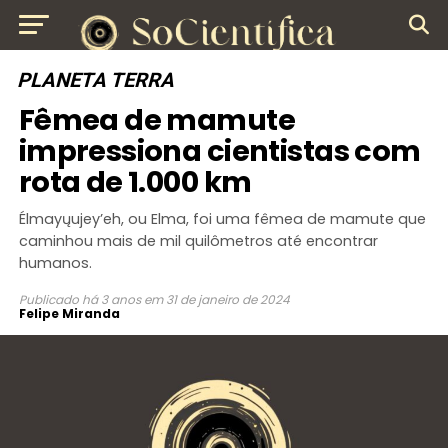
PLANETA TERRA
Fêmea de mamute
impressiona cientistas com
rota de 1.000 km
Élmayųujey’eh, ou Elma, foi uma fêmea de mamute que
caminhou mais de mil quilômetros até encontrar
humanos.
Publicado
há 3 anos
em
31 de janeiro de 2024
Felipe Miranda