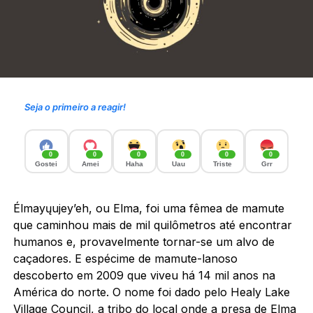
Seja o primeiro a reagir!
0
0
0
0
0
0
Gostei
Amei
Haha
Uau
Triste
Grr
Élmayųujey’eh, ou Elma, foi uma fêmea de mamute
que caminhou mais de mil quilômetros até encontrar
humanos e, provavelmente tornar-se um alvo de
caçadores. E espécime de mamute-lanoso
descoberto em 2009 que viveu há 14 mil anos na
América do norte. O nome foi dado pelo Healy Lake
Village Council, a tribo do local onde a presa de Elma