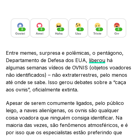
0
0
0
0
0
0
Gostei
Amei
Haha
Uau
Triste
Grr
Entre memes, surpresa e polêmicas, o pentágono,
Departamento de Defesa dos EUA,
liberou
há
algumas semanas vídeos de OVNIS (objetos voadores
não identificados) – não extraterrestres, pelo menos
até onde se sabe. Isso gerou debates sobre a “caça
aos ovnis”, oficialmente extinta.
Apesar de serem comumente ligados, pelo público
leigo, a naves alienígenas, os ovnis são qualquer
coisa voadora que ninguém consiga identificar. Na
maioria das vezes, são fenômenos atmosféricos, e é
por isso que os especialistas estão preferindo que