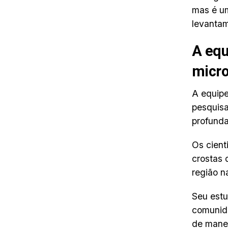
mas é um
levantam
A equ
micro
A equipe
pesquisa
profund
Os cient
crostas 
região n
Seu estu
comunid
de mane