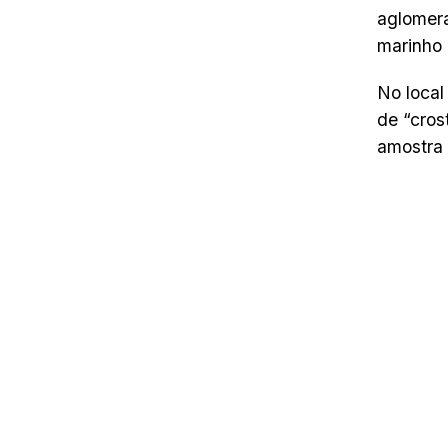
aglomera
marinho 
No loca
de “cros
amostra 