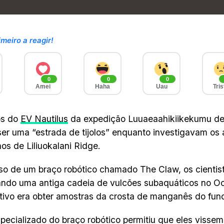
imeiro a reagir!
0
0
0
Amei
Haha
Uau
Tris
os do
EV Nautilus
da expedição Luuaeaahikiikekumu de
ser uma “estrada de tijolos” enquanto investigavam os
os de Liliuokalani Ridge.
o de um braço robótico chamado The Claw, os cientis
ndo uma antiga cadeia de vulcões subaquáticos no Oc
tivo era obter amostras da crosta de manganês do fun
pecializado do braço robótico permitiu que eles visse