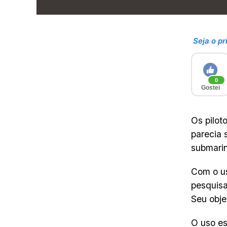
Seja o pr
0
Gostei
Os pilot
parecia 
submarin
Com o us
pesquisa
Seu obje
O uso es