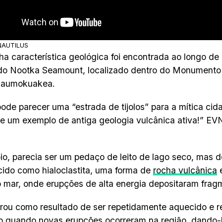
 NAUTILUS
ha característica geológica foi encontrada ao longo d
 do Nootka Seamount, localizado dentro do Monumento
aumokuakea.
ode parecer uma “estrada de tijolos” para a mítica ci
e um exemplo de antiga geologia vulcânica ativa!” EVN
.
pio, parecia ser um pedaço de leito de lago seco, mas d
ido como hialoclastita, uma forma de
rocha vulcânica
e
 mar, onde erupções de alta energia depositaram frag
rou como resultado de ser repetidamente aquecido e re
 quando novas erupções ocorreram na região, dando-l