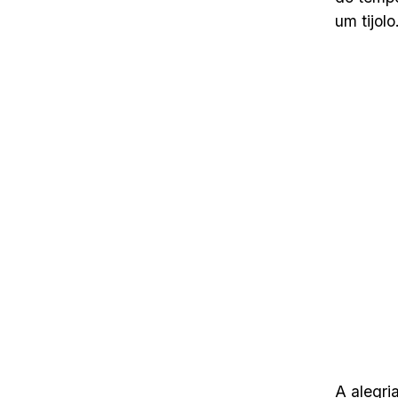
um tijolo
A alegri