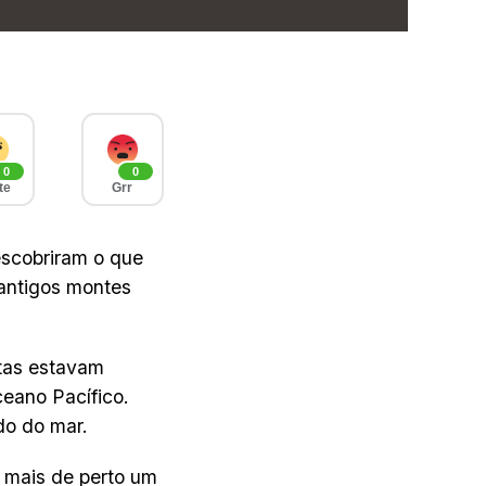
0
0
te
Grr
scobriram o que
 antigos montes
tas estavam
eano Pacífico.
do do mar.
m mais de perto um