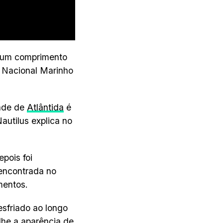
e um comprimento
 Nacional Marinho
dade de
Atlântida
é
autilus explica no
epois foi
ncontrada no
mentos.
sfriado ao longo
he a aparência de