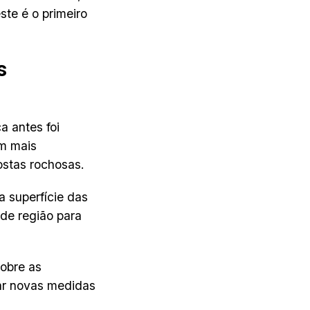
ste é o primeiro
s
a antes foi
em mais
ostas rochosas.
 superfície das
de região para
obre as
ar novas medidas