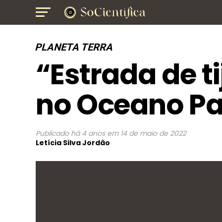
PLANETA TERRA
“Estrada de t
no Oceano Pa
Publicado
há 4 anos
em
14 de maio de 2022
Letícia Silva Jordão