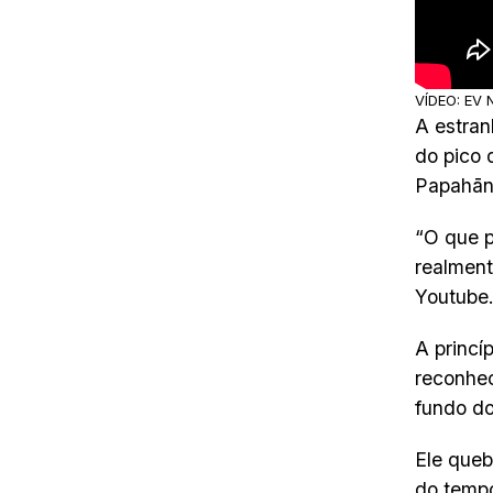
VÍDEO: EV
A estran
do pico
Papahān
“O que p
realment
Youtube
A princí
reconhec
fundo do
Ele queb
do tempo