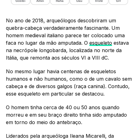
Gostei
Amei
Haha
Uau
Triste
Grr
No ano de 2018, arqueólogos descobriram um
quebra-cabeça verdadeiramente fascinante. Um
homem medieval italiano parece ter colocado uma
faca no lugar da mão amputada. O
esqueleto
estava
na necrópole longobarda, localizada no norte da
Itália, que remonta aos séculos VI a VIII dC.
No mesmo lugar havia centenas de esqueletos
humanos e não humanos, como o de um cavalo sem
cabeça e de diversos galgos (raça canina). Contudo,
esse esqueleto em particular se destacou.
O homem tinha cerca de 40 ou 50 anos quando
morreu e em seu braço direito tinha sido amputado
em torno do meio do antebraço.
Liderados pela arqueóloga Ileana Micarelli, da