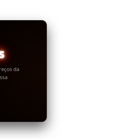
s
reços da
ssa