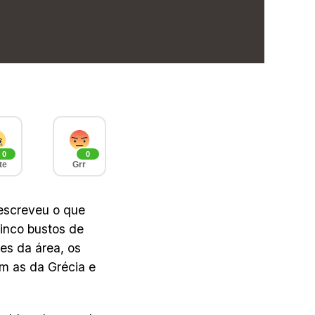
0
0
te
Grr
escreveu o que
inco bustos de
es da área, os
om as da Grécia e