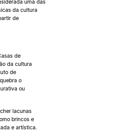
onsiderada uma das
icas da cultura
artir de
Casas de
ão da cultura
tuto de
 quebra o
urativa ou
ncher lacunas
como brincos e
da e artística.