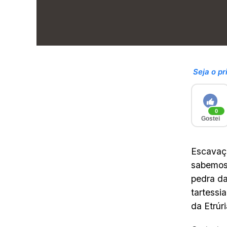
Seja o pr
0
Gostei
Escavaç
sabemos 
pedra da
tartessi
da Etrúri