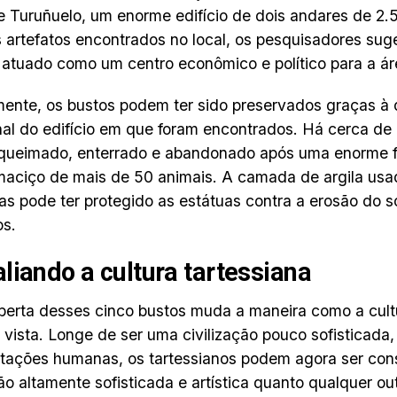
 Turuñuelo, um enorme edifício de dois andares de 2
 artefatos encontrados no local, os pesquisadores sug
 atuado como um centro econômico e político para a áre
ente, os bustos podem ter sido preservados graças à 
nal do edifício em que foram encontrados. Há cerca de
i queimado, enterrado e abandonado após uma enorme fe
maciço de mais de 50 animais. A camada de argila usad
as pode ter protegido as estátuas contra a erosão do s
os.
liando a cultura tartessiana
erta desses cinco bustos muda a maneira como a cultu
 vista. Longe de ser uma civilização pouco sofisticada
tações humanas, os tartessianos podem agora ser co
tão altamente sofisticada e artística quanto qualquer o