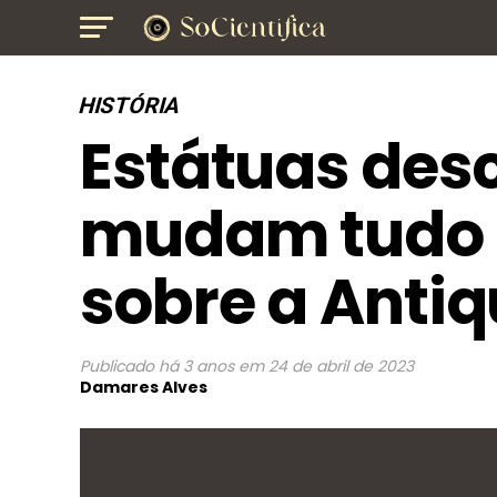
HISTÓRIA
Estátuas des
mudam tudo 
sobre a Anti
Publicado
há 3 anos
em
24 de abril de 2023
Damares Alves