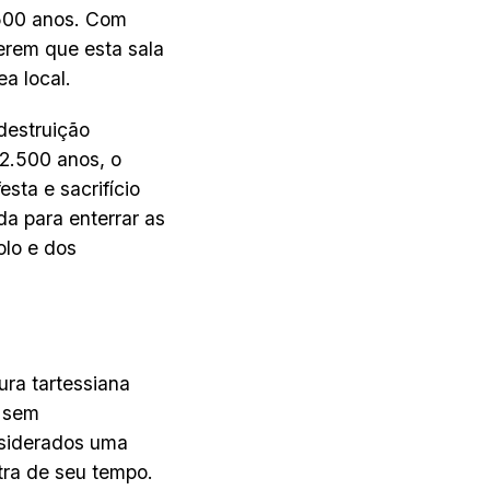
.500 anos. Com
erem que esta sala
a local.
destruição
 2.500 anos, o
sta e sacrifício
a para enterrar as
olo e dos
ra tartessiana
, sem
nsiderados uma
utra de seu tempo.