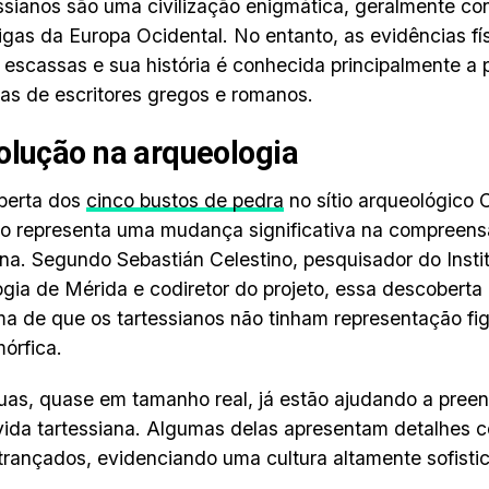
ssianos são uma civilização enigmática, geralmente c
igas da Europa Ocidental. No entanto, as evidências fís
 escassas e sua história é conhecida principalmente a p
ias de escritores gregos e romanos.
olução na arqueologia
berta dos
cinco bustos de pedra
no sítio arqueológico 
o representa uma mudança significativa na compreens
ana. Segundo Sebastián Celestino, pesquisador do Insti
gia de Mérida e codiretor do projeto, essa descoberta
a de que os tartessianos não tinham representação fig
órfica.
uas, quase em tamanho real, já estão ajudando a pree
vida tartessiana. Algumas delas apresentam detalhes 
trançados, evidenciando uma cultura altamente sofistica