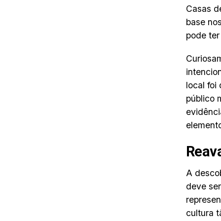
Casas de
base nos
pode ter
Curiosam
intencio
local fo
público 
evidênci
element
Reava
A descob
deve ser
represen
cultura 