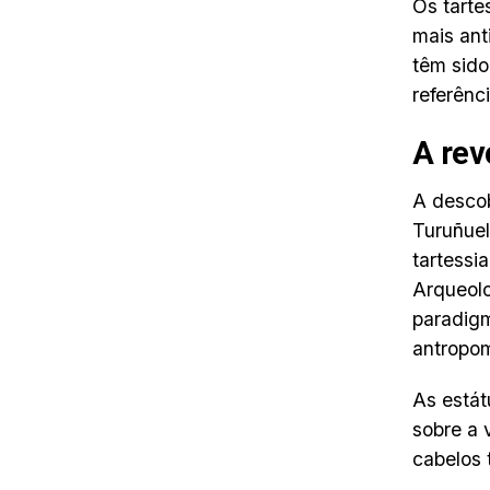
Os tarte
mais ant
têm sido
referênc
A rev
A desco
Turuñuel
tartessi
Arqueolo
paradigm
antropom
As estát
sobre a 
cabelos 