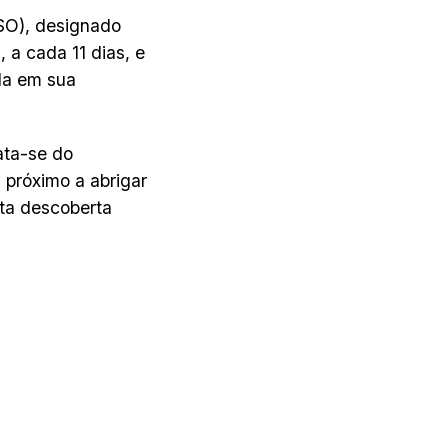
ESO), designado
, a cada 11 dias, e
da em sua
ata-se do
próximo a abrigar
sta descoberta