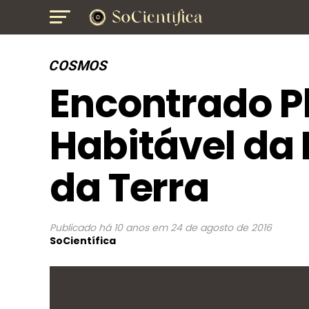
COSMOS
Encontrado P
Habitável da 
da Terra
Publicado
há 10 anos
em
24 de agosto de 2016
SoCientífica