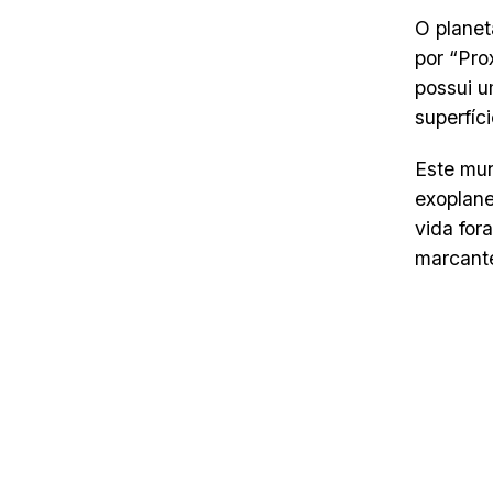
O planet
por “Prox
possui u
superfíci
Este mun
exoplane
vida for
marcante