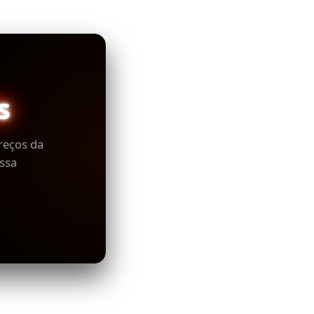
s
reços da
ssa