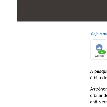
Seja o pr
0
Gostei
A pesqu
órbita d
Astrôno
orbitand
anã-verm