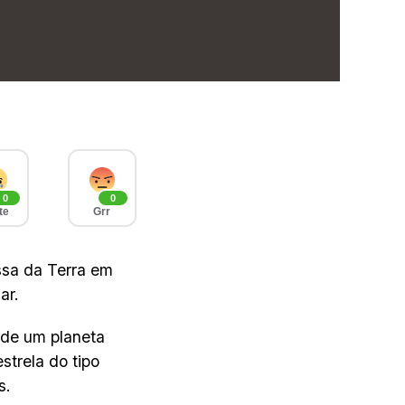
0
0
te
Grr
sa da Terra em
ar.
 de um planeta
strela do tipo
s.