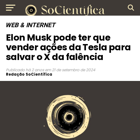
WEB & INTERNET
Elon Musk pode ter que
vender ações da Tesla para
salvar o X da falência
Publicado
há 2 anos
em
21 de setembro de 2024
Redação SoCientífica