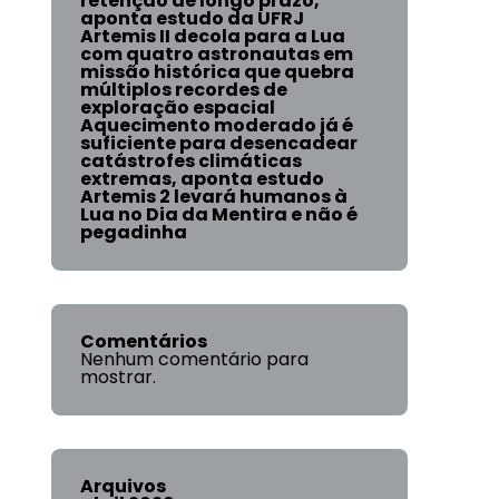
retenção de longo prazo,
aponta estudo da UFRJ
Artemis II decola para a Lua
com quatro astronautas em
missão histórica que quebra
múltiplos recordes de
exploração espacial
Aquecimento moderado já é
suficiente para desencadear
catástrofes climáticas
extremas, aponta estudo
Artemis 2 levará humanos à
Lua no Dia da Mentira e não é
pegadinha
Comentários
Nenhum comentário para
mostrar.
Arquivos