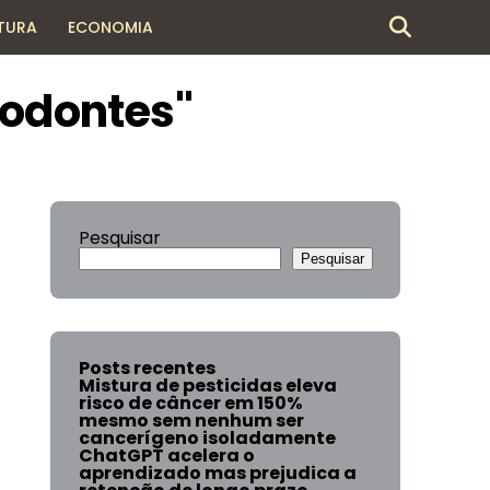
TURA
ECONOMIA
todontes"
Pesquisar
Pesquisar
Posts recentes
Mistura de pesticidas eleva
risco de câncer em 150%
mesmo sem nenhum ser
cancerígeno isoladamente
ChatGPT acelera o
aprendizado mas prejudica a