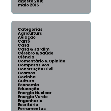
agosto 2016
maio 2015
Categorias
Agricultura
Aviação
Carro
Casa
Casa & Jardim
Cérebro & Saúde
Ciência
Comentário & Opinião
Comparativos
Construção Civil
Cosmos
Cozinha
Cultura
Economia
Educação
Energia Nuclear
Energia Verde
Engenharia
Escritório
Ferramentas