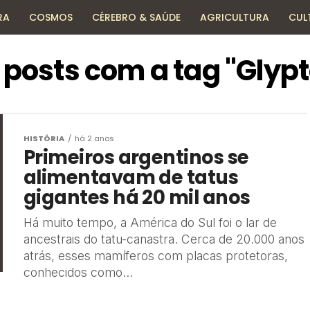
RA
COSMOS
CÉREBRO & SAÚDE
AGRICULTURA
CUL
HISTÓRIA
TECNOLOGIA
ENCICLOPÉDIA
 posts com a tag "Glyp
HISTÓRIA
há 2 anos
Primeiros argentinos se
alimentavam de tatus
gigantes há 20 mil anos
Há muito tempo, a América do Sul foi o lar de
ancestrais do tatu-canastra. Cerca de 20.000 anos
atrás, esses mamíferos com placas protetoras,
conhecidos como...