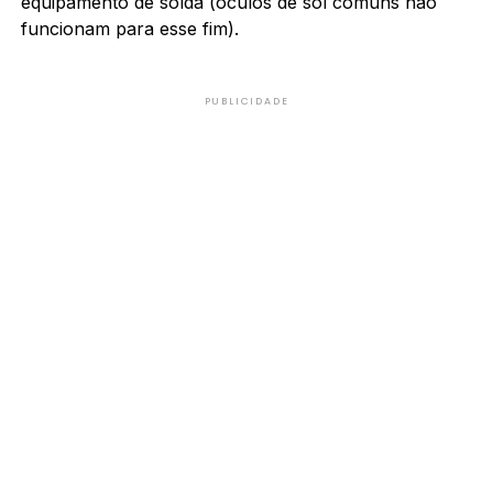
equipamento de solda (óculos de sol comuns não
funcionam para esse fim).
PUBLICIDADE