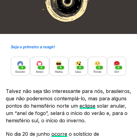
Seja o primeiro a reagir!
0
0
0
0
0
0
Gostei
Amei
Haha
Uau
Triste
Grr
Talvez não seja tão interessante para nós, brasileiros,
que não poderemos contemplá-lo, mas para alguns
pontos do hemisfério norte um
eclipse
solar anular,
um “anel de fogo”, selará o início do verão e, para o
hemisfério sul, o início do inverno.
No dia 20 de junho
ocorre
o solstício de