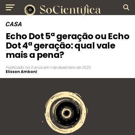
CASA
Echo Dot 5ª geração ou Echo
Dot 4ª geração: qual vale
mais a pena?
Publicado
há 3 anos
em
1 de dezembro de 2023
Elisson Amboni