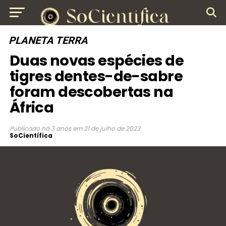
PLANETA TERRA
Duas novas espécies de
tigres dentes-de-sabre
foram descobertas na
África
Publicado
há 3 anos
em
21 de julho de 2023
SoCientífica