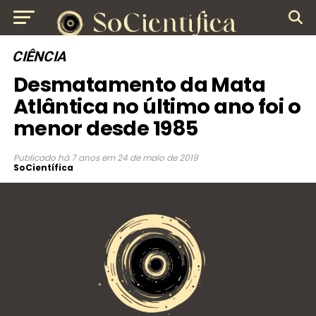
CIÊNCIA
Desmatamento da Mata
Atlântica no último ano foi o
menor desde 1985
Publicado
há 7 anos
em
24 de maio de 2019
SoCientífica