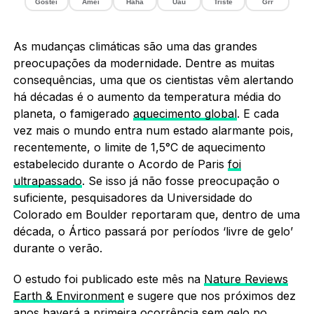
Gostei
Amei
Haha
Uau
Triste
Grr
As mudanças climáticas são uma das grandes
preocupações da modernidade. Dentre as muitas
consequências, uma que os cientistas vêm alertando
há décadas é o aumento da temperatura média do
planeta, o famigerado
aquecimento global
. E cada
vez mais o mundo entra num estado alarmante pois,
recentemente, o limite de 1,5°C de aquecimento
estabelecido durante o Acordo de Paris
foi
ultrapassado
. Se isso já não fosse preocupação o
suficiente, pesquisadores da Universidade do
Colorado em Boulder reportaram que, dentro de uma
década, o Ártico passará por períodos ‘livre de gelo’
durante o verão.
O estudo foi publicado este mês na
Nature Reviews
Earth & Environment
e sugere que nos próximos dez
anos haverá a primeira ocorrência sem gelo no