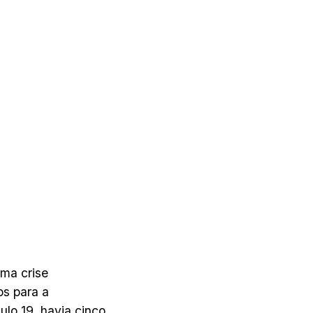
uma crise
os para a
ulo 19, havia cinco