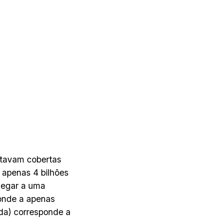
stavam cobertas
a apenas 4 bilhões
hegar a uma
ponde a apenas
da) corresponde a