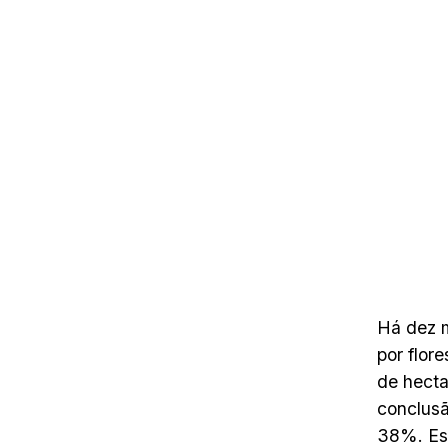
Há dez m
por flor
de hecta
conclusã
38%. Ess