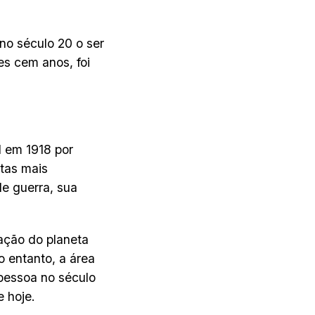
no século 20 o ser
s cem anos, foi
 em 1918 por
rtas mais
e guerra, sua
ação do planeta
o entanto, a área
 pessoa no século
e hoje.