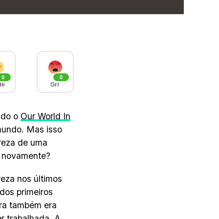
0
0
te
Grr
ndo o
Our World In
 mundo. Mas isso
ureza de uma
as novamente?
eza nos últimos
dos primeiros
dra também era
er trabalhada. A