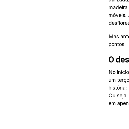
madeira 
móveis. 
desflore
Mas ante
pontos.
O des
No iníci
um terço
história
Ou seja,
em apen