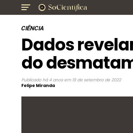
CIÊNCIA
Dados revelam
do desmata
Publicado
há 4 anos
em
19 de setembro de 2022
Felipe Miranda