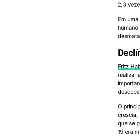
2,3 veze
Em uma c
humano d
desmata
Declí
Fritz Ha
realizar
importan
descobe
O princi
crescia,
que se p
19 era m