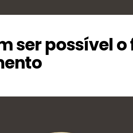
 ser possível o 
mento