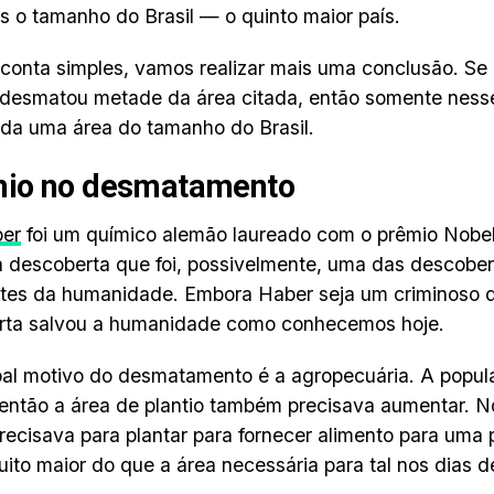
s o tamanho do Brasil — o quinto maior país.
onta simples, vamos realizar mais uma conclusão. Se 
esmatou metade da área citada, então somente nesse
da uma área do tamanho do Brasil.
nio no desmatamento
ber
foi um químico alemão laureado com o prêmio Nobel
 a descoberta que foi, possivelmente, uma das descobe
tes da humanidade. Embora Haber seja um criminoso d
rta salvou a humanidade como conhecemos hoje.
pal motivo do desmatamento é a agropecuária. A popul
 então a área de plantio também precisava aumentar. N
recisava para plantar para fornecer alimento para uma
uito maior do que a área necessária para tal nos dias d