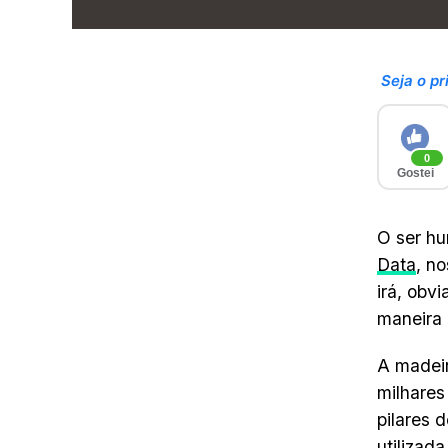
Seja o pr
0
Gostei
O ser hu
Data
, n
irá, obv
maneira 
A madeir
milhares
pilares 
utilizad