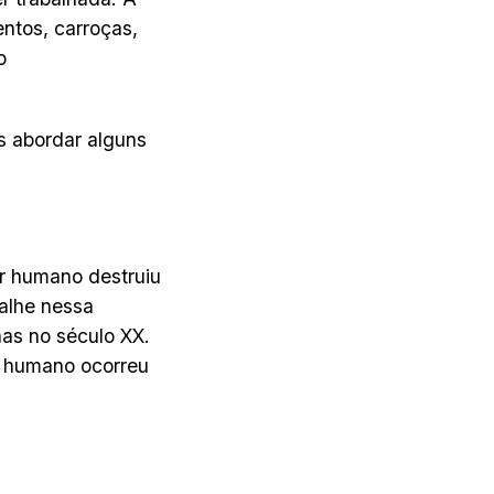
ntos, carroças,
o
s abordar alguns
ser humano destruiu
alhe nessa
as no século XX.
r humano ocorreu