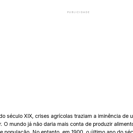
PUBLICIDADE
 do século XIX, crises agrícolas traziam a iminência de 
r. O mundo já não daria mais conta de produzir aliment
e população. No entanto, em 1900, o último ano do séc