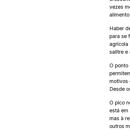
vezes me
alimento
Haber de
para se 
agrícola
salitre 
O ponto 
permitem
motivos
Desde os
O pico 
está em 
mas à re
outros m