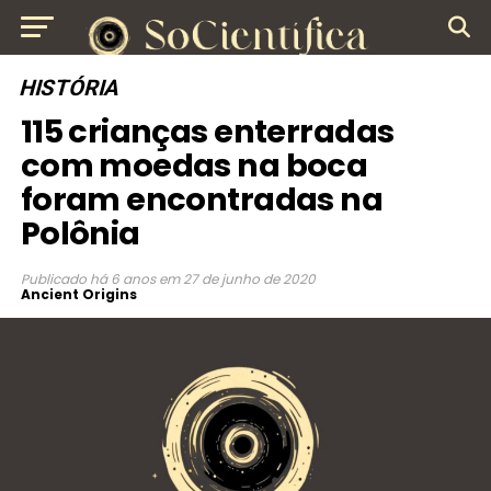
HISTÓRIA
115 crianças enterradas
com moedas na boca
foram encontradas na
Polônia
Publicado
há 6 anos
em
27 de junho de 2020
Ancient Origins