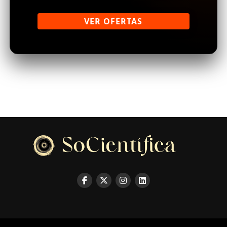
VER OFERTAS