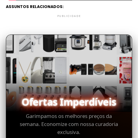
ASSUNTOS RELACIONADOS:
PUBLICIDADE
Ofertas Imperdíveis
Garimpamos os melhores preços da
semana. Economize com nossa curadoria
exclusiva.